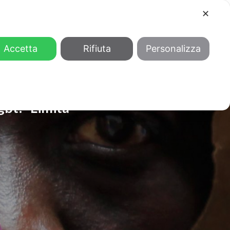
✕
COOL
GENDER
CHI SIAMO
Accetta
Rifiuta
Personalizza
gbt: “Limita