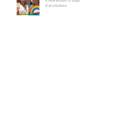
il referendum si tinge
d’arcobaleno