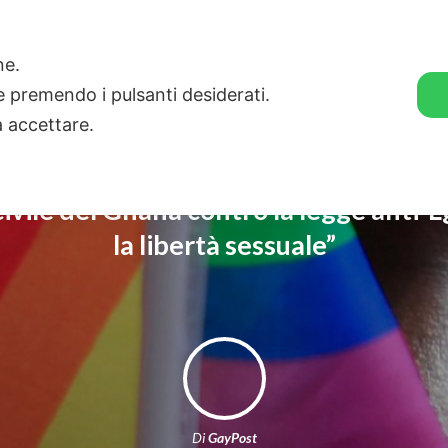
🛒 GENDER SHOP
STORIE
one.
ie premendo i pulsanti desiderati.
a accettare.
civile del Ghana contro la legge anti-L
la libertà sessuale”
Di
GayPost