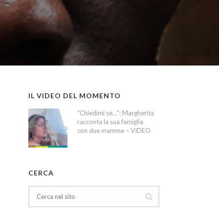
IL VIDEO DEL MOMENTO
“Chiedimi se…”: Margherita
racconta la sua famiglia
con due mamme – VIDEO
CERCA