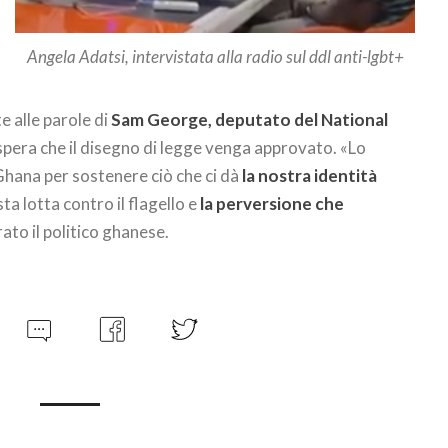
Angela Adatsi, intervistata alla radio sul ddl anti-lgbt+
e alle parole di
Sam George, deputato del National
 spera che il disegno di legge venga approvato. «Lo
Ghana per sostenere ciò che ci dà
la nostra identità
ta lotta contro il flagello e
la perversione che
rato il politico ghanese.