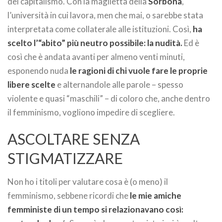
del capitalismo. Con la maglietta della
Sorbona
,
l’università in cui lavora, men che mai, o sarebbe stata
interpretata come collaterale alle istituzioni. Così,
ha
scelto l’“abito” più neutro possibile: la nudità.
Ed è
così che è andata avanti per almeno venti minuti,
esponendo nuda
le ragioni di chi vuole fare le proprie
libere scelte
e alternandole alle parole – spesso
violente e quasi “maschili” – di coloro che, anche dentro
il femminismo, vogliono impedire di scegliere.
ASCOLTARE SENZA
STIGMATIZZARE
Non ho i titoli per valutare cosa è (o meno) il
femminismo, sebbene ricordi che
le mie amiche
femministe di un tempo si relazionavano così: