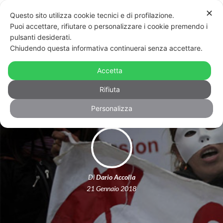
✕
Questo sito utilizza cookie tecnici e di profilazione.
Puoi accettare, rifiutare o personalizzare i cookie premendo i
pulsanti desiderati.
Chiudendo questa informativa continuerai senza accettare.
Sex work e libera scelta: in punta di
Accetta
piedi nella vita degli altri
Rifiuta
Personalizza
Di
Dario Accolla
21 Gennaio 2018