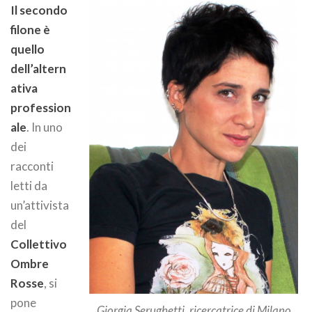
Il secondo
filone è
quello
dell’altern
ativa
profession
ale
. In uno
dei
racconti
letti da
un’attivista
del
Collettivo
Ombre
Rosse
, si
pone
Giorgia Serughetti, ricercatrice di Milano