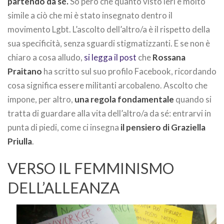
partendo da sé.
So però che quanto visto ieri è molto
simile a ciò che mi è stato insegnato dentro il
movimento Lgbt. L’ascolto dell’altro/a è il rispetto della
sua specificità, senza sguardi stigmatizzanti. E se non è
chiaro a cosa alludo,
si legga il post
che
Rossana
Praitano
ha scritto sul suo profilo Facebook, ricordando
cosa significa essere militanti arcobaleno. Ascolto che
impone, per altro,
una regola fondamentale
quando si
tratta di guardare alla vita dell’altro/a da sé: entrarvi in
punta di piedi, come ci insegna
il pensiero di Graziella
Priulla
.
VERSO IL FEMMINISMO
DELL’ALLEANZA