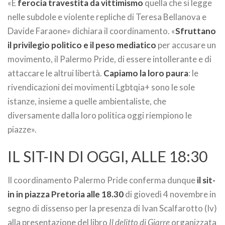
«È
ferocia travestita da vittimismo
quella che si legge
nelle subdole e violente repliche di Teresa Bellanova e
Davide Faraone» dichiara il coordinamento. «
Sfruttano
il privilegio politico e il peso mediatico
per accusare un
movimento, il Palermo Pride, di essere intollerante e di
attaccare le altrui libertà.
Capiamo la loro paura
: le
rivendicazioni dei movimenti Lgbtqia+ sono le sole
istanze, insieme a quelle ambientaliste, che
diversamente dalla loro politica oggi riempiono le
piazze».
IL SIT-IN DI OGGI, ALLE 18:30
Il coordinamento Palermo Pride conferma dunque
il sit-
in in piazza Pretoria alle 18.30
di giovedì 4 novembre in
segno di dissenso per la presenza di Ivan Scalfarotto (Iv)
alla presentazione del libro
Il delitto di Giarre
organizzata