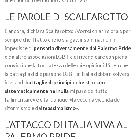
linea politica del mondo associativo».
LE PAROLE DI SCALFAROTTO
E ancora, dichiara Scalfarotto: «Vorrei chiarire ora e per
sempre che il fatto che io sia gay, insomma, non mi
impedisce di
pensarla diversamente dal Palermo Pride
o da altre associazioni LGBT e di rivendicare con piena
convinzione la fondatezza delle mie opinioni. L’idea che
la battaglia delle persone LGBT in Italia debba risolversi
in grandi
battaglie di principio che sfociano
sistematicamente nel nulla
mi pare del tutto
fallimentare» e cita, dunque, «la vecchia vicenda del
riformismo e del
massimalismo
».
L’ATTACCO DI ITALIA VIVA AL
PALERMO PRIDE