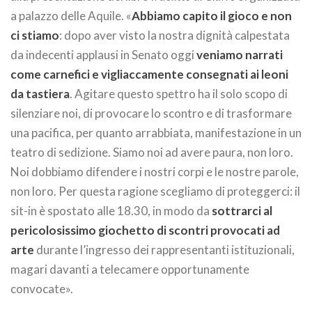
a palazzo delle Aquile. «
Abbiamo capito il gioco e non
ci stiamo
: dopo aver visto la nostra dignità calpestata
da indecenti applausi in Senato oggi
veniamo narrati
come carnefici e vigliaccamente consegnati ai leoni
da tastiera
. Agitare questo spettro ha il solo scopo di
silenziare noi, di provocare lo scontro e di trasformare
una pacifica, per quanto arrabbiata, manifestazione in un
teatro di sedizione. Siamo noi ad avere paura, non loro.
Noi dobbiamo difendere i nostri corpi e le nostre parole,
non loro. Per questa ragione scegliamo di proteggerci: il
sit-in è spostato alle 18.30, in modo da
sottrarci al
pericolosissimo giochetto di scontri provocati ad
arte
durante l’ingresso dei rappresentanti istituzionali,
magari davanti a telecamere opportunamente
convocate».