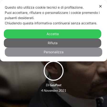
✕
Questo sito utilizza cookie tecnici e di profilazione.
Puoi accettare, rifiutare o personalizzare i cookie premendo i
pulsanti desiderati.
Chiudendo questa informativa continuerai senza accettare.
Scalfarotto contro il Palermo Pride.
Accetta
Che replica: “Narrati come carnefici”
Rifiuta
Personalizza
Di
GayPost
4 Novembre 2021