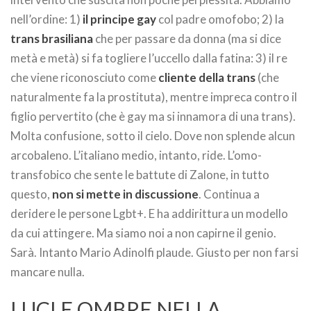
nell’ordine: 1)
il principe gay
col padre omofobo; 2) la
trans brasiliana
che per passare da donna (ma si dice
metà e metà) si fa togliere l’uccello dalla fatina: 3) il re
che viene riconosciuto come
cliente della trans
(che
naturalmente fa la prostituta), mentre impreca contro il
figlio pervertito (che è gay ma si innamora di una trans).
Molta confusione, sotto il cielo. Dove non splende alcun
arcobaleno. L’italiano medio, intanto, ride. L’omo-
transfobico che sente le battute di Zalone, in tutto
questo,
non si mette in discussione
. Continua a
deridere le persone Lgbt+. E ha addirittura un modello
da cui attingere. Ma siamo noi a non capirne il genio.
Sarà. Intanto Mario Adinolfi plaude. Giusto per non farsi
mancare nulla.
LUCI E OMBRE NELLA