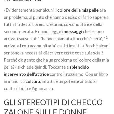
«Evidentemente per alcuni
il colore della mia pelle
era
un problema, al punto che hanno deciso di farlo sapere a
tutti» ha detto Lorena Cesarini, co-conduttrice della
seconda serata. E quindi legge i
messaggi
che le sono
arrivati sui social: “L’hanno chiamata lì perché è nera”, “È
arrivata l’extracomunitaria” e altri insulti. «Perché alcuni
sentono la necessità di scrivere certe cose sui social?
Perché c’è gente che ha un problema col colore della mia
pelle?» si chiede quindi. Toccante e
splendido
intervento dell’attrice
contro il razzismo. Con un libro
in mano. La
cultura
, infatti, è un potente antidoto
contro l’odio e l’ignoranza.
GLI STEREOTIPI DI CHECCO
ZALONE SULLE DONNE