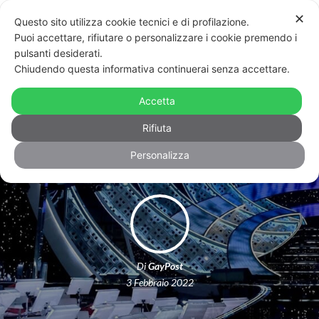
✕
Questo sito utilizza cookie tecnici e di profilazione.
Puoi accettare, rifiutare o personalizzare i cookie premendo i
pulsanti desiderati.
Chiudendo questa informativa continuerai senza accettare.
Sanremo 2022, seconda serata da
dimenticare. Da Adinolfi plauso a
Accetta
Checco Zalone
Rifiuta
Personalizza
Di
GayPost
3 Febbraio 2022