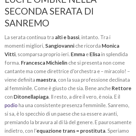
SECONDA SERATA DI
SANREMO
La serata continua tra
alti e bassi
, intanto. Tra i
momenti migliori,
Sangiovanni
che ricorda
Monica
Vitti
, scomparsa proprio ieri.
Emma
e
Elisa
in splendida
forma.
Francesca Michielin
che si presenta non come
cantante ma come direttrice d’orchestra e – miracolo! –
viene definita
maestra
, con la sua professione declinata
al femminile. Come è giusto che sia. Bene anche
Rettore
con
Ditonellapiaga
. Il resto, a dire il vero, è noia. E il
podio
ha una consistente presenza femminile. Sanremo,
si sa, è lo specchio di un paese che sa essere avanti,
premiando la bravura al di là del genere. E paurosamente
indietro, con l’
equazione trans = prostituta
. Speriamo