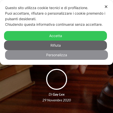
✕
Questo sito utilizza cookie tecnici e di profilazione.
Puoi accettare, rifiutare o personalizzare i cookie premendo i
pulsanti desiderati.
Chiudendo questa informativa continuerai senza accettare.
Riconoscimento di due mamme, un
aggiornamento dopo il caso di
Accetta
Brescia
Rifiuta
Personalizza
Di
Gay Lex
29 Novembre 2020