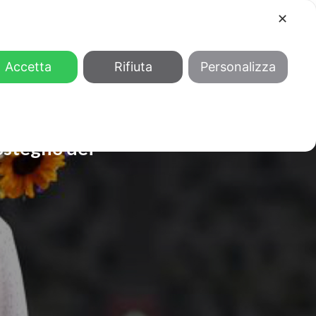
✕
COOL
GENDER
CHI SIAMO
Accetta
Rifiuta
Personalizza
ostegno dei