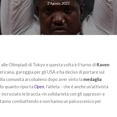
2 Agosto 2021
+
alle Olimpiadi di Tokyo e questa volta è il turno di
Raven
ericana, gareggia per gli USA e ha deciso di portare sul
 alla comunità arcobaleno dopo aver vinto la
medaglia
do quanto riporta
Open
, l’atleta – che è anche un’attivista
er incrociato le braccia «in solidarietà con gli oppressi» e
e stanno combattendo e non hanno un palcoscenico per