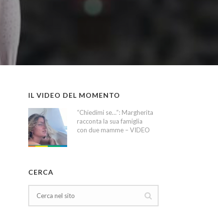
IL VIDEO DEL MOMENTO
“Chiedimi se…”: Margherita
racconta la sua famiglia
con due mamme – VIDEO
CERCA