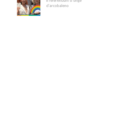
il referendum si tinge
d’arcobaleno