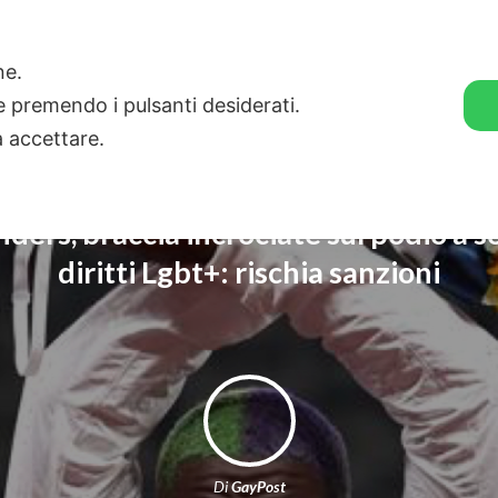
🛒 GENDER SHOP
STORIE
one.
ie premendo i pulsanti desiderati.
a accettare.
ders, braccia incrociate sul podio a s
diritti Lgbt+: rischia sanzioni
Di
GayPost