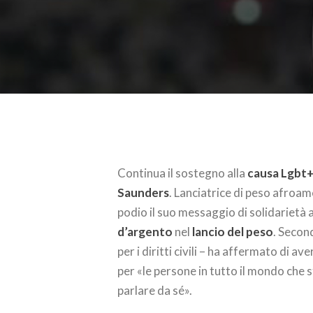
Continua il sostegno alla
causa Lgbt
Saunders
. Lanciatrice di peso afroam
podio il suo messaggio di solidarietà
d’argento
nel
lancio del peso
. Secon
per i diritti civili – ha affermato di av
per «le persone in tutto il mondo ch
parlare da sé».