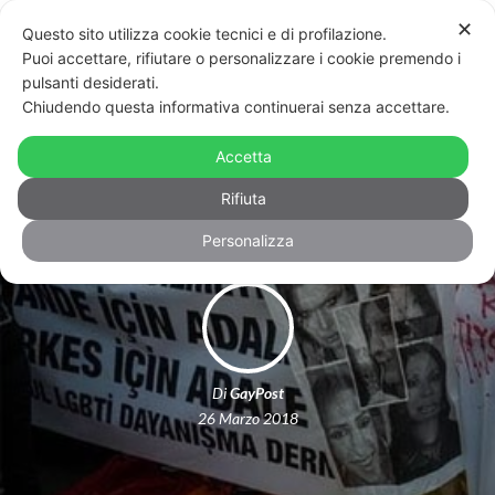
✕
Questo sito utilizza cookie tecnici e di profilazione.
Puoi accettare, rifiutare o personalizzare i cookie premendo i
pulsanti desiderati.
Chiudendo questa informativa continuerai senza accettare.
Come nasce e si alimenta il racconto
Accetta
tossico sulle persone trans
Rifiuta
Personalizza
Di
GayPost
26 Marzo 2018