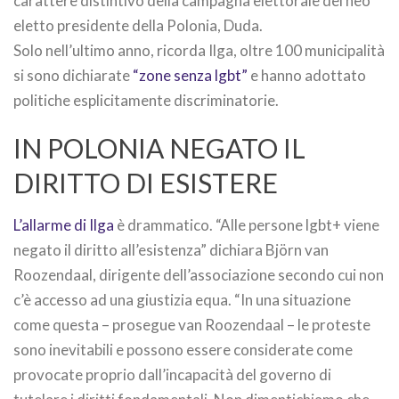
carattere distintivo della campagna elettorale del neo
eletto presidente della Polonia, Duda.
Solo nell’ultimo anno, ricorda Ilga, oltre 100 municipalità
si sono dichiarate
“zone senza lgbt”
e hanno adottato
politiche esplicitamente discriminatorie.
IN POLONIA NEGATO IL
DIRITTO DI ESISTERE
L’allarme di Ilga
è drammatico. “Alle persone lgbt+ viene
negato il diritto all’esistenza” dichiara Björn van
Roozendaal, dirigente dell’associazione secondo cui non
c’è accesso ad una giustizia equa. “In una situazione
come questa – prosegue van Roozendaal – le proteste
sono inevitabili e possono essere considerate come
provocate proprio dall’incapacità del governo di