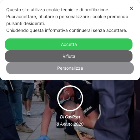
✕
Questo sito utilizza cookie tecnici e di profilazione.
Puoi accettare, rifiutare o personalizzare i cookie premendo i
pulsanti desiderati.
Chiudendo questa informativa continuerai senza accettare.
Oltre 50 arresti e pestaggi della
polizia contro la comunità lgbt+ in
Accetta
Polonia
Rifiuta
Personalizza
Di
GayPost
8 Agosto 2020