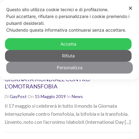
✕
Questo sito utilizza cookie tecnici e di profilazione.
Non sei contento dei risultati? Cerca di nuovo con altre
Puoi accettare, rifiutare o personalizzare i cookie premendo i
parole chiave
pulsanti desiderati.
CERCA
Chiudendo questa informativa continuerai senza accettare.
Ricerca risultati per: "omofobia"
Accetta
Rifiuta
Personalizza
STUART MILK A TORINO PER CELEBRARE LA
GIORNATA MONDIALE CONTRO
L’OMOTRANSFOBIA
Di
GayPost
On
15 Maggio 2019
In
News
Il 17 maggio si celebrerà in tutto il mondo la Giornata
internazionale contro l’omofobia, la bifobia e la transfobia.
L’evento, noto con l’acronimo Idahobit (International Day [...]