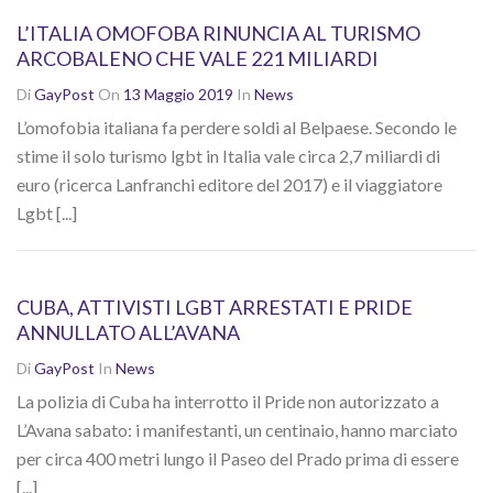
L’ITALIA OMOFOBA RINUNCIA AL TURISMO
ARCOBALENO CHE VALE 221 MILIARDI
Di
GayPost
On
13 Maggio 2019
In
News
L’omofobia italiana fa perdere soldi al Belpaese. Secondo le
stime il solo turismo lgbt in Italia vale circa 2,7 miliardi di
euro (ricerca Lanfranchi editore del 2017) e il viaggiatore
Lgbt [...]
CUBA, ATTIVISTI LGBT ARRESTATI E PRIDE
ANNULLATO ALL’AVANA
Di
GayPost
In
News
La polizia di Cuba ha interrotto il Pride non autorizzato a
L’Avana sabato: i manifestanti, un centinaio, hanno marciato
per circa 400 metri lungo il Paseo del Prado prima di essere
[...]