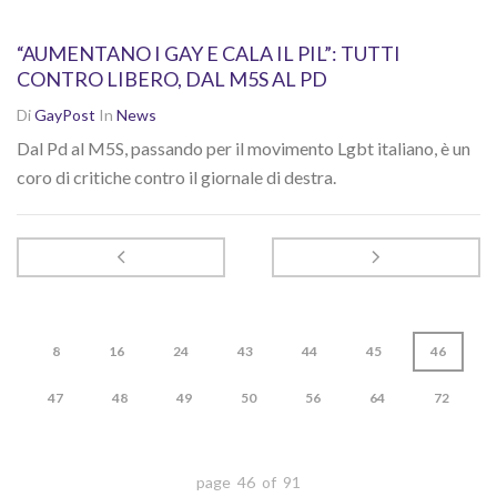
“AUMENTANO I GAY E CALA IL PIL”: TUTTI
CONTRO LIBERO, DAL M5S AL PD
Di
GayPost
In
News
Dal Pd al M5S, passando per il movimento Lgbt italiano, è un
coro di critiche contro il giornale di destra.
8
16
24
43
44
45
46
47
48
49
50
56
64
72
page 46 of 91