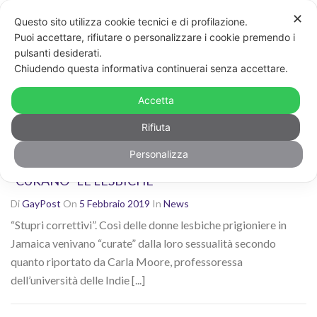
✕
Questo sito utilizza cookie tecnici e di profilazione.
Non sei contento dei risultati? Cerca di nuovo con altre
Puoi accettare, rifiutare o personalizzare i cookie premendo i
parole chiave
pulsanti desiderati.
CERCA
Chiudendo questa informativa continuerai senza accettare.
Ricerca risultati per: "omofobia"
Accetta
Rifiuta
Personalizza
GIAMAICA, STUPRI “CORRETTIVI”: COSÌ SI
“CURANO” LE LESBICHE
Di
GayPost
On
5 Febbraio 2019
In
News
“Stupri correttivi”. Così delle donne lesbiche prigioniere in
Jamaica venivano “curate” dalla loro sessualità secondo
quanto riportato da Carla Moore, professoressa
dell’università delle Indie [...]