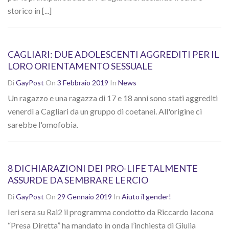
storico in [...]
CAGLIARI: DUE ADOLESCENTI AGGREDITI PER IL
LORO ORIENTAMENTO SESSUALE
Di
GayPost
On
3 Febbraio 2019
In
News
Un ragazzo e una ragazza di 17 e 18 anni sono stati aggrediti
venerdì a Cagliari da un gruppo di coetanei. All'origine ci
sarebbe l'omofobia.
8 DICHIARAZIONI DEI PRO-LIFE TALMENTE
ASSURDE DA SEMBRARE LERCIO
Di
GayPost
On
29 Gennaio 2019
In
Aiuto il gender!
Ieri sera su Rai2 il programma condotto da Riccardo Iacona
“Presa Diretta” ha mandato in onda l’inchiesta di Giulia