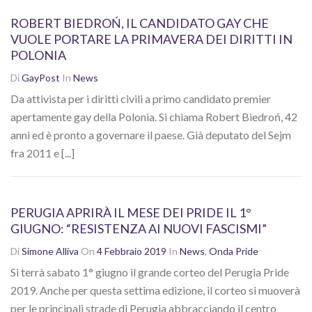
ROBERT BIEDROŃ, IL CANDIDATO GAY CHE
VUOLE PORTARE LA PRIMAVERA DEI DIRITTI IN
POLONIA
Di
GayPost
In
News
Da attivista per i diritti civili a primo candidato premier
apertamente gay della Polonia. Si chiama Robert Biedroń, 42
anni ed è pronto a governare il paese. Già deputato del Sejm
fra 2011 e [...]
PERUGIA APRIRÀ IL MESE DEI PRIDE IL 1°
GIUGNO: “RESISTENZA AI NUOVI FASCISMI”
Di
Simone Alliva
On
4 Febbraio 2019
In
News
,
Onda Pride
Si terrà sabato 1° giugno il grande corteo del Perugia Pride
2019. Anche per questa settima edizione, il corteo si muoverà
per le principali strade di Perugia abbracciando il centro