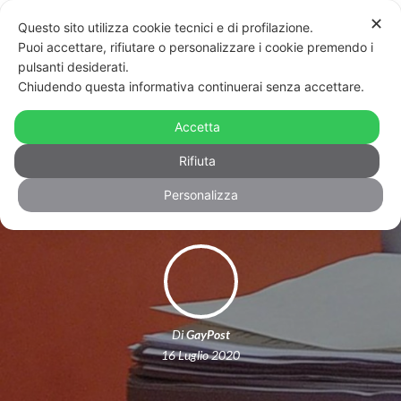
✕
Questo sito utilizza cookie tecnici e di profilazione.
Puoi accettare, rifiutare o personalizzare i cookie premendo i
pulsanti desiderati.
Chiudendo questa informativa continuerai senza accettare.
Legge Zan: presentati gli
emendamenti e spunta qualcosa di
Accetta
già visto
Rifiuta
Personalizza
Di
GayPost
16 Luglio 2020