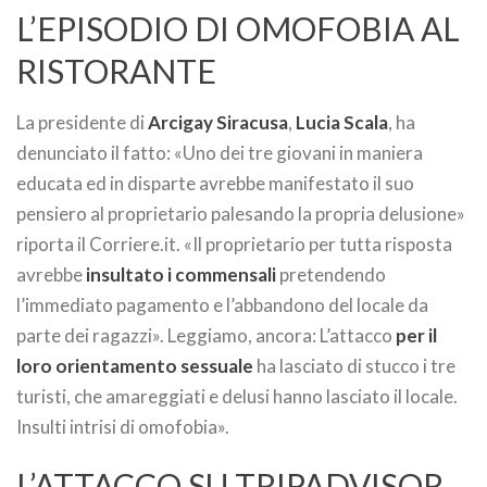
L’EPISODIO DI OMOFOBIA AL
RISTORANTE
La presidente di
Arcigay Siracusa
,
Lucia Scala
, ha
denunciato il fatto: «Uno dei tre giovani in maniera
educata ed in disparte avrebbe manifestato il suo
pensiero al proprietario palesando la propria delusione»
riporta il Corriere.it. «Il proprietario per tutta risposta
avrebbe
insultato i commensali
pretendendo
l’immediato pagamento e l’abbandono del locale da
parte dei ragazzi». Leggiamo, ancora: L’attacco
per il
loro orientamento sessuale
ha lasciato di stucco i tre
turisti, che amareggiati e delusi hanno lasciato il locale.
Insulti intrisi di omofobia».
L’ATTACCO SU TRIPADVISOR