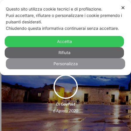
✕
Questo sito utilizza cookie tecnici e di profilazione.
Puoi accettare, rifiutare o personalizzare i cookie premendo i
pulsanti desiderati.
Chiudendo questa informativa continuerai senza accettare.
Omofobia al ristorante: si lamentano
Accetta
del servizio, proprietario li insulta
Rifiuta
Personalizza
Di
GayPost
6 Agosto 2020