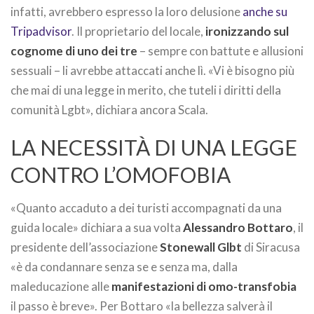
infatti, avrebbero espresso la loro delusione
anche su
Tripadvisor
. Il proprietario del locale,
ironizzando sul
cognome di uno dei tre
– sempre con battute e allusioni
sessuali – li avrebbe attaccati anche lì. «Vi è bisogno più
che mai di una legge in merito, che tuteli i diritti della
comunità Lgbt», dichiara ancora Scala.
LA NECESSITÀ DI UNA LEGGE
CONTRO L’OMOFOBIA
«Quanto accaduto a dei turisti accompagnati da una
guida locale» dichiara a sua volta
Alessandro Bottaro
, il
presidente dell’associazione
Stonewall Glbt
di Siracusa
«è da condannare senza se e senza ma, dalla
maleducazione alle
manifestazioni di omo-transfobia
il passo è breve». Per Bottaro «la bellezza salverà il