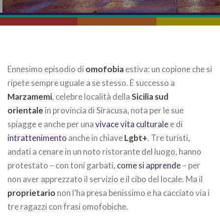
Ennesimo episodio di
omofobia
estiva: un copione che si
ripete sempre uguale a se stesso. È successo a
Marzamemi
, celebre località della
Sicilia sud
orientale
in provincia di Siracusa, nota per le sue
spiagge e anche per una
vivace vita culturale
e di
intrattenimento
anche in chiave
Lgbt+
. Tre turisti,
andati a cenare in un noto ristorante del luogo, hanno
protestato – con toni garbati,
come si apprende
– per
non aver apprezzato il servizio e il cibo del locale. Ma il
proprietario
non l’ha presa benissimo e ha cacciato via i
tre ragazzi con frasi omofobiche.