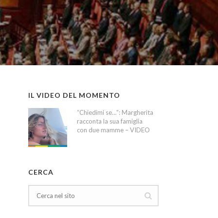
IL VIDEO DEL MOMENTO
“Chiedimi se…”: Margherita
racconta la sua famiglia
con due mamme – VIDEO
CERCA