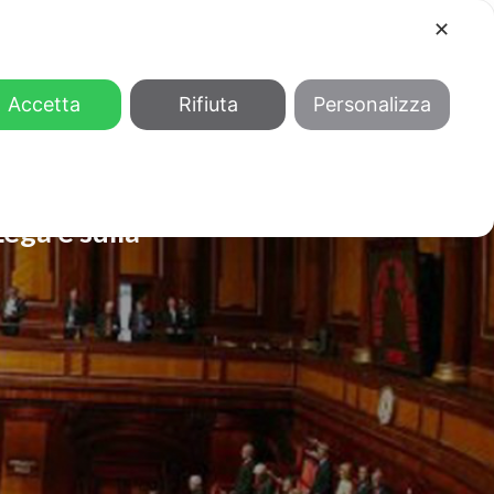
✕
COOL
GENDER
CHI SIAMO
Accetta
Rifiuta
Personalizza
ega è sulla