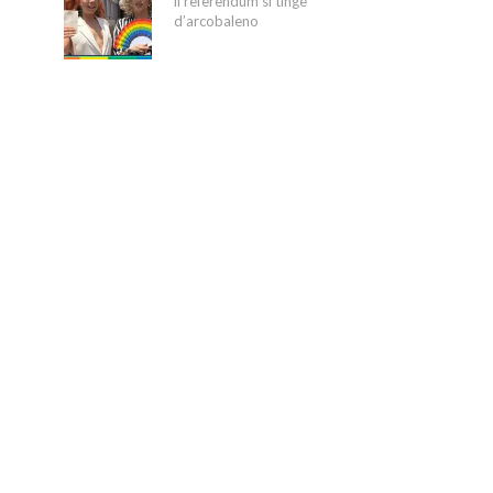
il referendum si tinge
d’arcobaleno