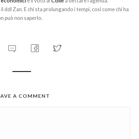
 economici
e il voto al
Colle
a dettare l’agenda.
l ddl Zan. E chi sta prolungando i tempi, così come chi ha
on può non saperlo.
EAVE A COMMENT