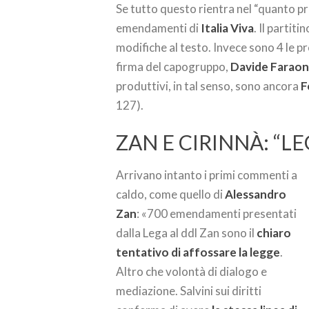
Se tutto questo rientra nel “quanto pre
emendamenti di
Italia Viva
. Il partit
modifiche al testo. Invece sono 4 le 
firma del capogruppo,
Davide Farao
produttivi, in tal senso, sono ancora
F
127).
ZAN E CIRINNÀ: “LE
Arrivano intanto i primi commenti a
caldo, come quello di
Alessandro
Zan
: «700 emendamenti presentati
dalla Lega al ddl Zan sono il
chiaro
tentativo di affossare la legge
.
Altro che volontà di dialogo e
mediazione. Salvini sui diritti