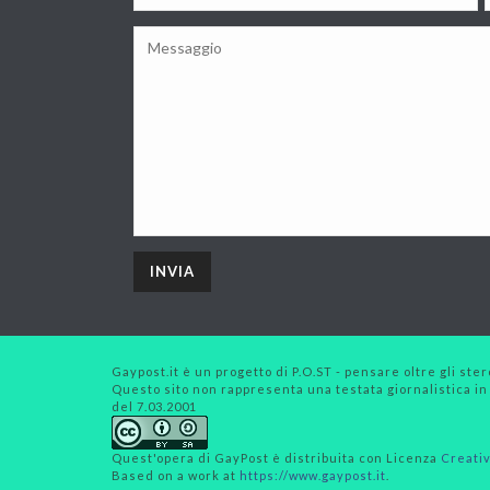
Gaypost.it è un progetto di P.O.ST - pensare oltre gli stero
Questo sito non rappresenta una testata giornalistica in
del 7.03.2001
Quest'opera di
GayPost
è distribuita con Licenza
Creativ
Based on a work at
https://www.gaypost.it
.