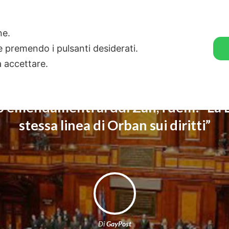
🛒 GENDER SHOP
STORIE
one.
ie premendo i pulsanti desiderati.
a accettare.
 emendamenti al ddl Zan, i dem: “La L
stessa linea di Orban sui diritti”
Di
GayPost