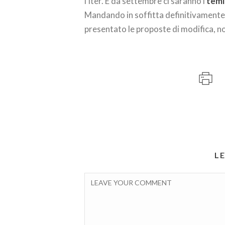
l’iter. E da settembre ci saranno i
temi
Mandando in soffitta definitivamente i
presentato le proposte di modifica, n
L