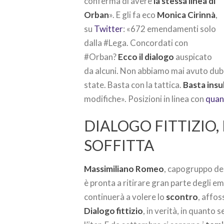
conferma di avere
la stessa linea di
Orban
». E gli fa eco
Monica Cirinnà
,
su
Twitter
: «672 emendamenti solo
dalla #Lega. Concordati con
#Orban?
Ecco il dialogo
auspicato
da alcuni. Non abbiamo mai avuto dubb
state. Basta con la tattica.
Basta insul
modifiche». Posizioni in linea con
quan
DIALOGO FITTIZIO, 
SOFFITTA
Massimiliano Romeo
, capogruppo del
è pronta a ritirare gran parte degli e
continuerà a volere lo
scontro
, affos
Dialogo fittizio
, in verità, in quanto