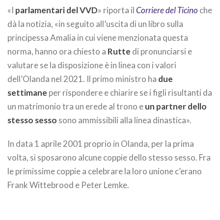
«I
parlamentari del VVD
» riporta il
Corriere del Ticino
che
dà la notizia, «in seguito all’uscita di un libro sulla
principessa Amalia in cui viene menzionata questa
norma, hanno ora chiesto a
Rutte
di pronunciarsi e
valutare se la disposizione è in linea con i valori
dell’Olanda nel 2021. Il primo ministro ha
due
settimane
per rispondere e chiarire se i figli risultanti da
un matrimonio tra un erede al trono e
un partner dello
stesso sesso
sono ammissibili alla linea dinastica».
In data 1 aprile 2001 proprio in Olanda, per la prima
volta, si sposarono alcune coppie dello stesso sesso. Fra
le primissime coppie a celebrare la loro unione c’erano
Frank Wittebrood e Peter Lemke.