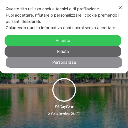
✕
Questo sito utilizza cookie tecnici e di profilazione.
Puoi accettare, rifiutare o personalizzare i cookie premendo i
pulsanti desiderati.
Chiudendo questa informativa continuerai senza accettare.
Olanda, anche i monarchi
potrebbero accedere al matrimonio
Accetta
egualitario
Rifiuta
Personalizza
Di
GayPost
29 Settembre 2021