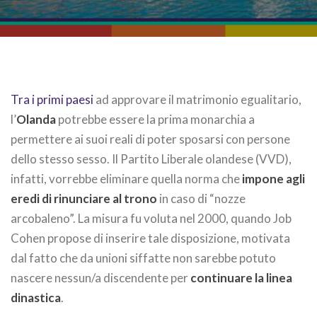
Tra i primi paesi
ad approvare il matrimonio egualitario,
l’
Olanda
potrebbe essere la prima monarchia a
permettere ai suoi reali di poter sposarsi con persone
dello stesso sesso. Il Partito Liberale olandese (VVD),
infatti, vorrebbe eliminare quella norma che
impone agli
eredi di rinunciare al trono
in caso di “nozze
arcobaleno”. La misura fu voluta nel 2000, quando Job
Cohen propose di inserire tale disposizione, motivata
dal fatto che da unioni siffatte non sarebbe potuto
nascere nessun/a discendente per
continuare la linea
dinastica
.