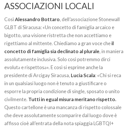
ASSOCIAZIONI LOCALI
Così
Alessandro Bottaro
, dell’associazione Stonewall
GLBT di Siracusa: «Un concetto di famiglia arcaico e
bigotto, una visione ristretta che non accettiamo e
rigettiamo al mittente. Chiediamo a gran voce che
il
concetto di famiglia sia declinato al plurale
, in maniera
assolutamente inclusiva. Solo così potremmo dirci
evolutə e rispettosə». E così si esprime anche la
presidente di Arcigay Siracusa,
Lucia Scala
: «Chi si reca
in un qualsiasi luogo non è tenuto a giustificare o
esporre la propria condizione di single, sposato o unito
civilmente.
Tutti in egual misura meritano rispetto.
Questo cartellone è una mancanza di rispetto colossale
che deve assolutamente scomparire dal luogo dove è
affisso cioè all’entrata della nota spiaggia LGBTQI+