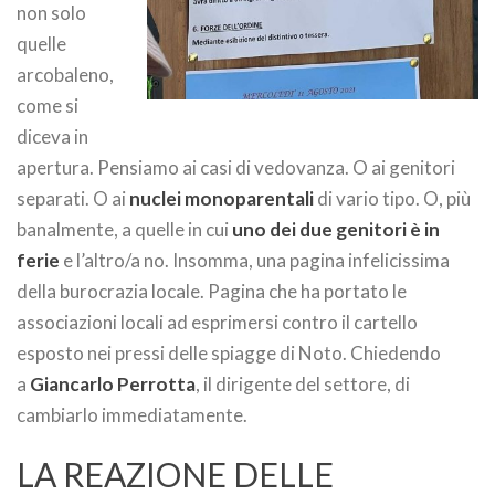
non solo
quelle
arcobaleno,
come si
diceva in
apertura. Pensiamo ai casi di vedovanza. O ai genitori
separati. O ai
nuclei monoparentali
di vario tipo. O, più
banalmente, a quelle in cui
uno dei due genitori è in
ferie
e l’altro/a no. Insomma, una pagina infelicissima
della burocrazia locale. Pagina che ha portato le
associazioni locali ad esprimersi contro il cartello
esposto nei pressi delle spiagge di Noto. Chiedendo
a
Giancarlo Perrotta
, il dirigente del settore, di
cambiarlo immediatamente.
LA REAZIONE DELLE