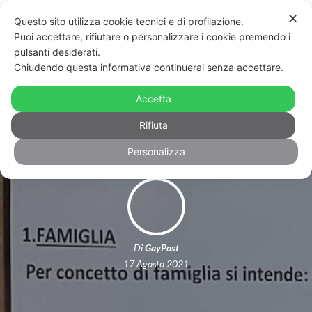
✕
Questo sito utilizza cookie tecnici e di profilazione.
Puoi accettare, rifiutare o personalizzare i cookie premendo i
pulsanti desiderati.
Chiudendo questa informativa continuerai senza accettare.
Noto: sconto in spiaggia, ma solo per
Accetta
le famiglie con “padre, madre e figli”
Rifiuta
Personalizza
Di
GayPost
17 Agosto 2021