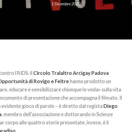
1 Dicembre 2020
ntro l’​AIDS​, il
Circolo Tralaltro Arcigay Padova
Opportunità di Rovigo e Feltre
hanno prodotto un
re, educare e sensibilizzare chiunque lo veda» sulla vita
 documento di presentazione che accompagna il filmato. Il
 evidente gioco di parole – è diretto dal regista
Diego
a
, membro dell’associazione e dottorando in Scienze
ar corpo alle quattro storie presentate, invece, è il
aradiso
.