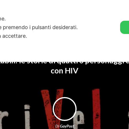
🛒 GENDER SHOP
STORIE
one.
ie premendo i pulsanti desiderati.
a accettare.
bili: le storie di quattro personaggi
con HIV
Di
GayPost