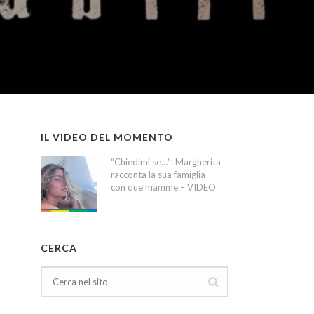
IL VIDEO DEL MOMENTO
“Chiedimi se…”: Margherita
racconta la sua famiglia
con due mamme – VIDEO
CERCA