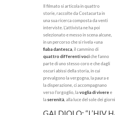
Il filmato si articola in quattro
storie, raccolte da Costacurta in
una sua ricerca composta da venti
interviste. L’attivista ne ha poi
selezionato e messo in scena alcune,
in un percorso che si rivela «una
fiaba dantesca
, il cammino di
quattro differenti voci
che fanno
parte di uno stesso coro e che dagli
oscuri abissi della storia, in cui
prevalgono la vergogna, la paura e
la disperazione, ci accompagnano
verso l’orgoglio, la
voglia di vivere
e
la
serenità
, alla luce del sole dei giorn
GALDIOLO: “L’HIV 