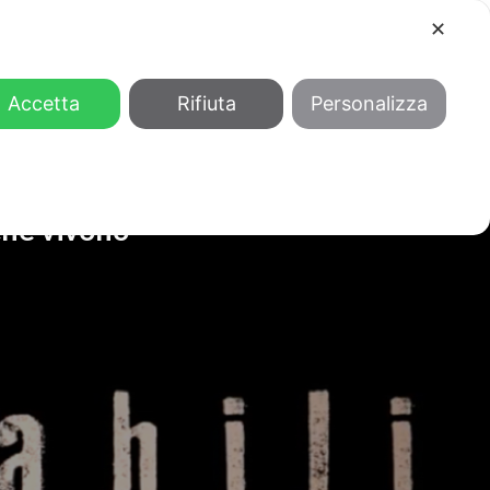
✕
COOL
GENDER
CHI SIAMO
Accetta
Rifiuta
Personalizza
 che vivono