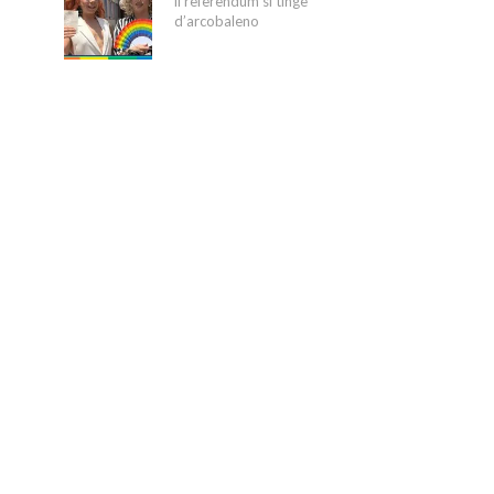
il referendum si tinge
d’arcobaleno