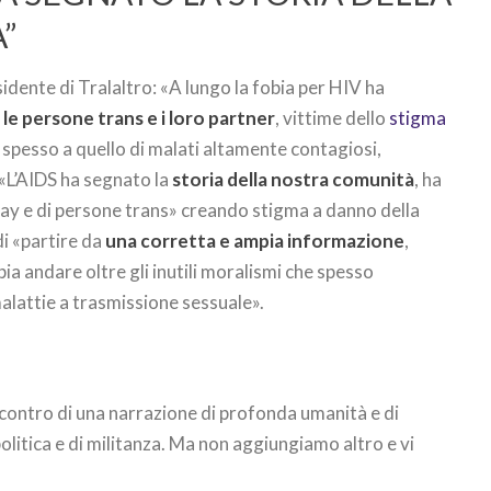
”
idente di Tralaltro: «A lungo la fobia per HIV ha
le persone trans e i loro partner
, vittime dello
stigma
 spesso a quello di malati altamente contagiosi,
: «L’AIDS ha segnato la
storia della nostra comunità
, ha
ay e di persone trans» creando stigma a danno della
i «partire da
una corretta e ampia informazione
,
ia andare oltre gli inutili moralismi che spesso
lattie a trasmissione sessuale».
incontro di una narrazione di profonda umanità e di
 politica e di militanza. Ma non aggiungiamo altro e vi