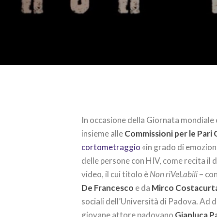
In occasione della Giornata mondiale co
insieme alle
Commissioni per le Pari 
cortometraggio
«in grado di emoziona
delle persone con HIV, come recita il
video, il cui titolo è
Non riVeLabili
– con
De Francesco
e da
Mirco Costacurt
sociali dell’Università di Padova. Ad d
giovane attore padovano
Gianluca P