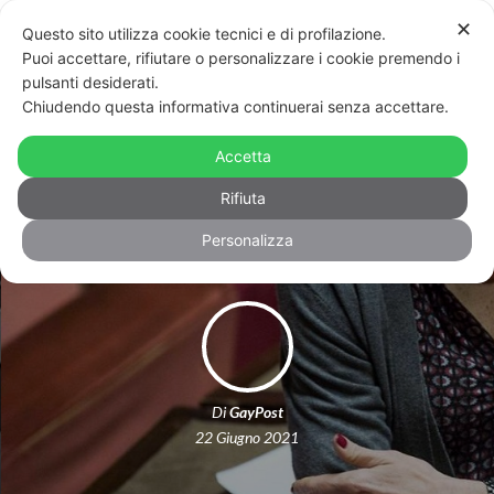
✕
Questo sito utilizza cookie tecnici e di profilazione.
Puoi accettare, rifiutare o personalizzare i cookie premendo i
pulsanti desiderati.
Chiudendo questa informativa continuerai senza accettare.
Monica Cirinna al Vaticano:
“Rispetto per Chiesa, ma posizione
Accetta
su ddl Zan non cambia”
Rifiuta
Personalizza
Di
GayPost
22 Giugno 2021