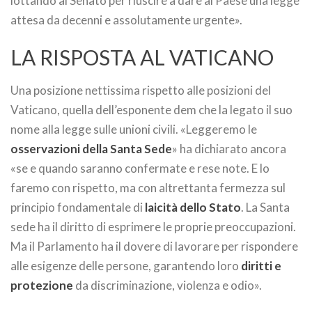
lottando al Senato per riuscire a dare al Paese una legge
attesa da decenni e assolutamente urgente».
LA RISPOSTA AL VATICANO
Una posizione nettissima rispetto alle posizioni del
Vaticano, quella dell’esponente dem che la legato il suo
nome alla legge sulle unioni civili. «Leggeremo le
osservazioni della Santa Sede
» ha dichiarato ancora
«se e quando saranno confermate e rese note. E lo
faremo con rispetto, ma con altrettanta fermezza sul
principio fondamentale di
laicità dello Stato
. La Santa
sede ha il diritto di esprimere le proprie preoccupazioni.
Ma il Parlamento ha il dovere di lavorare per rispondere
alle esigenze delle persone, garantendo loro
diritti e
protezione
da discriminazione, violenza e odio».