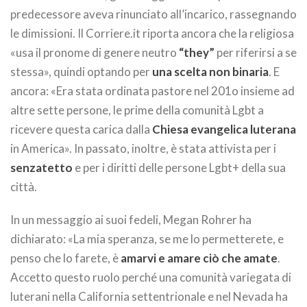
predecessore aveva rinunciato all’incarico, rassegnando
le dimissioni. Il Corriere.it riporta ancora che la religiosa
«usa il pronome di genere neutro
“they”
per riferirsi a se
stessa», quindi optando per
una scelta
non binaria
. E
ancora: «Era stata ordinata pastore nel 201o insieme ad
altre sette persone, le prime della comunità Lgbt a
ricevere questa carica dalla
Chiesa evangelica luterana
in America». In passato, inoltre, è stata attivista per i
senzatetto
e per i diritti delle persone Lgbt+ della sua
città.
In un messaggio ai suoi fedeli, Megan Rohrer ha
dichiarato: «La mia speranza, se me lo permetterete, e
penso che lo farete, è
amarvi e amare ciò che amate
.
Accetto questo ruolo perché una comunità variegata di
luterani nella California settentrionale e nel Nevada ha