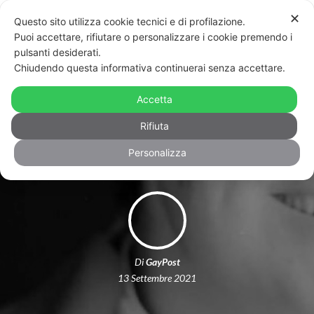
✕
Questo sito utilizza cookie tecnici e di profilazione.
Puoi accettare, rifiutare o personalizzare i cookie premendo i
pulsanti desiderati.
Chiudendo questa informativa continuerai senza accettare.
Megan Rohrer, prima persona
transgender a diventare vescovo
Accetta
negli USA
Rifiuta
Personalizza
Di
GayPost
13 Settembre 2021