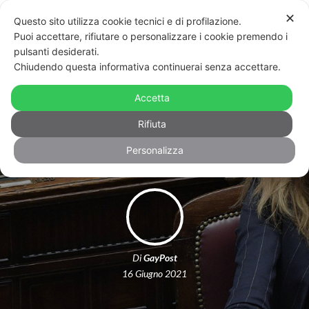
✕
Questo sito utilizza cookie tecnici e di profilazione.
Puoi accettare, rifiutare o personalizzare i cookie premendo i
pulsanti desiderati.
Chiudendo questa informativa continuerai senza accettare.
Malpezzi, Pd, su legge Zan: «Nessuna
mediazione possibile con la destra, si
Accetta
vada in aula»
Rifiuta
Personalizza
Di
GayPost
16 Giugno 2021