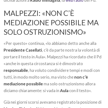
dichiarazioni a
Radio Immagina
, la
web radio
del Pd.
MALPEZZI: «NON C’È
MEDIAZIONE POSSIBILE MA
SOLO OSTRUZIONISMO»
«Per questo» continua, «lo abbiamo detto anche alla
Presidente Casellati
, c’è da parte nostra la volontà di
portare il testo in Aula». Malpezzi ha ricordato che il Pd
«anche in questa circostanza si è dimostrato
responsabile
, ha voluto condividere tempi e modi con
tutti, in modo molto serio, ma visto che
non c’è
mediazione possibile
ma solo ostruzionismo allora
diciamo chiaramente: si vada in
Aula
con il testo».
Già nei giorni scorsi avevamo registrato la posizione di