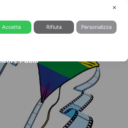
✕
COOL
GENDER
CHI SIAMO
Accetta
Rifiuta
Personalizza
ical e Paola