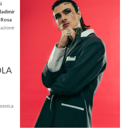
i
ladimir
e
Rosa
lazione
OLA
omenica