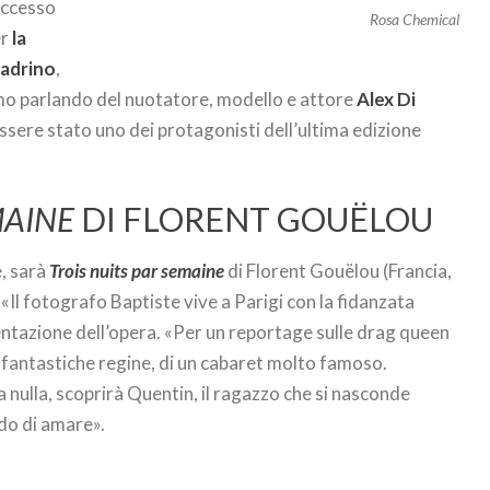
uccesso
Rosa Chemical
er
la
padrino
,
amo parlando del nuotatore, modello e attore
Alex Di
ssere stato uno dei protagonisti dell’ultima edizione
MAINE
DI FLORENT GOUËLOU
e, sarà
Trois nuits par semaine
di Florent Gouëlou (Francia,
. «Il fotografo Baptiste vive a Parigi con la fidanzata
ntazione dell’opera. «Per un reportage sulle drag queen
e fantastiche regine, di un cabaret molto famoso.
 nulla, scoprirà Quentin, il ragazzo che si nasconde
do di amare».