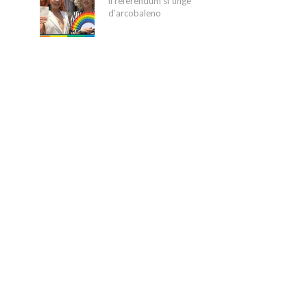
il referendum si tinge
d’arcobaleno