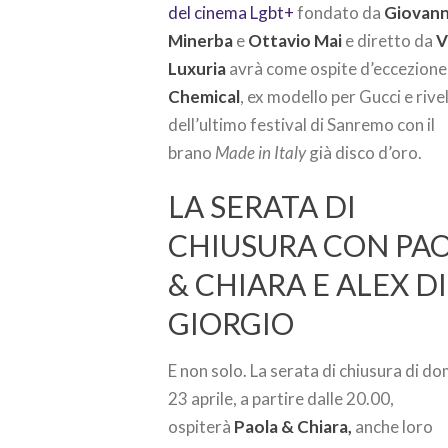
del cinema Lgbt+
fondato da
Giovann
Minerba
e
Ottavio Mai
e diretto da
V
Luxuria
avrà come ospite d’eccezion
Chemical
, ex modello per Gucci e rive
dell’ultimo festival di Sanremo con il
brano
Made in Italy
già disco d’oro.
LA SERATA DI
CHIUSURA CON PA
& CHIARA E ALEX DI
GIORGIO
E non solo. La serata di chiusura di d
23 aprile, a partire dalle 20.00,
ospiterà
Paola & Chiara,
anche loro