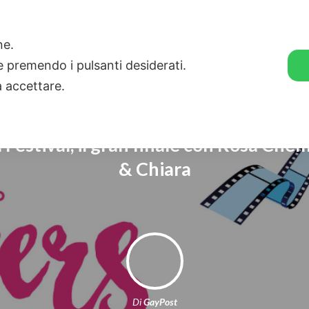
🛒 GENDER SHOP
STORIE
one.
ie premendo i pulsanti desiderati.
a accettare.
 Festival, il gran finale con Rosa Chem
& Chiara
Di
GayPost