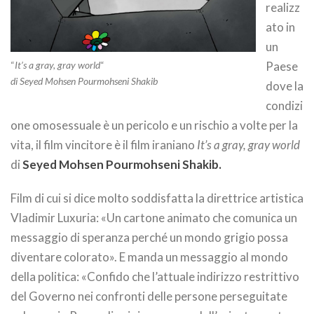
realizz
ato in
un
“
It’s a gray, gray world
“
Paese
di Seyed Mohsen Pourmohseni Shakib
dove la
condizi
one omosessuale è un pericolo e un rischio a volte per la
vita, il film vincitore è il film iraniano
It’s a gray, gray world
di
Seyed Mohsen Pourmohseni Shakib.
Film di cui si dice molto soddisfatta la direttrice artistica
Vladimir Luxuria: «Un cartone animato che comunica un
messaggio di speranza perché un mondo grigio possa
diventare colorato». E manda un messaggio al mondo
della politica: «Confido che l’attuale indirizzo restrittivo
del Governo nei confronti delle persone perseguitate