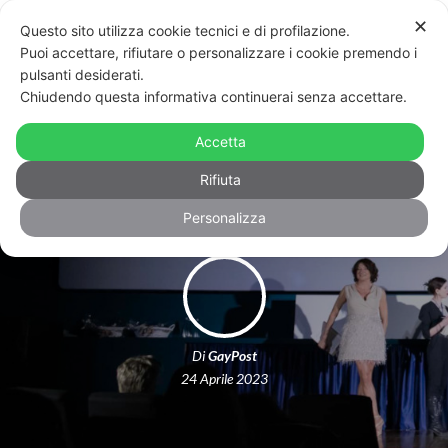
✕
Questo sito utilizza cookie tecnici e di profilazione.
Puoi accettare, rifiutare o personalizzare i cookie premendo i
pulsanti desiderati.
Chiudendo questa informativa continuerai senza accettare.
Lovers, tutti i premi del festival del
Accetta
cinema Lgbt+ di Torino
Rifiuta
Personalizza
Di
GayPost
24 Aprile 2023