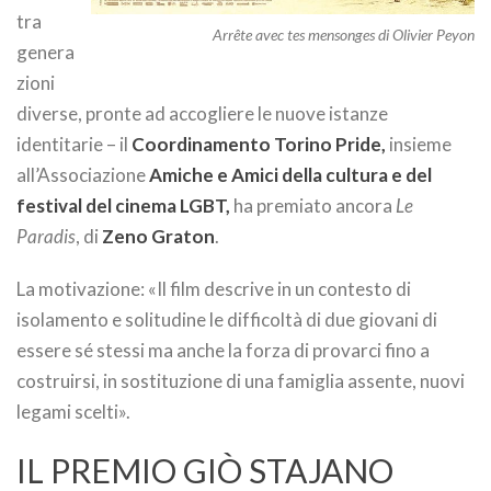
tra
Arrête avec tes mensonges
di
Olivier Peyon
genera
zioni
diverse, pronte ad accogliere le nuove istanze
identitarie – il
Coordinamento Torino Pride,
insieme
all’Associazione
Amiche e Amici della cultura e del
festival del cinema LGBT,
ha premiato ancora
Le
Paradis
, di
Zeno Graton
.
La motivazione: «Il film descrive in un contesto di
isolamento e solitudine le difficoltà di due giovani di
essere sé stessi ma anche la forza di provarci fino a
costruirsi, in sostituzione di una famiglia assente, nuovi
legami scelti».
IL PREMIO GIÒ STAJANO