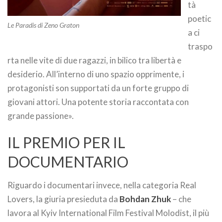
tà
poetic
Le Paradis di Zeno Graton
a ci
traspo
rta nelle vite di due ragazzi, in bilico tra libertà e
desiderio. All’interno di uno spazio opprimente, i
protagonisti son supportati da un forte gruppo di
giovani attori. Una potente storia raccontata con
grande passione».
IL PREMIO PER IL
DOCUMENTARIO
Riguardo i documentari invece, nella categoria Real
Lovers, la giuria presieduta da
Bohdan Zhuk
– che
lavora al Kyiv International Film Festival Molodist, il più