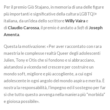
Per il premio Giò Stajano, in memoria di una delle figure
più importanti e significative della cultura LGBTQI+
italiana, da un’idea dello scrittore
Willy Vaira
e
di
Claudio Carossa
, il premio è andato a
Soft
di
Joseph
Amenta
.
Questa la motivazione: «Per aver raccontato con rara
maestria le complesse realtà Queer degli adolescenti
Julien, Tony e Otis che si fondono e si abbracciano,
aiutandosi a vicenda nel crescere per costruire un
mondo soft, migliore e più accogliente, a cui ogni
adolescente in ogni angolo del mondo aspira e merita. È
nostra la responsabilità, l’impegno ed il sostegno per far
sì che tutto questo avvenga nella maniera più “morbida”
e gioiosa possibile».