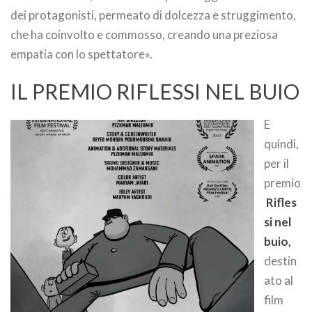
dei protagonisti, permeato di dolcezza e struggimento,
che ha coinvolto e commosso, creando una preziosa
empatia con lo spettatore».
IL PREMIO RIFLESSI NEL BUIO
E
quindi,
per il
premio
Rifles
si nel
buio,
destin
ato al
film