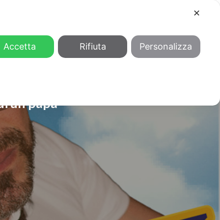
✕
COOL
GENDER
CHI SIAMO
Accetta
Rifiuta
Personalizza
di un papà