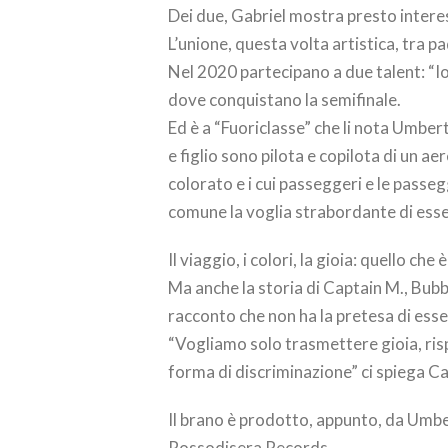
Dei due, Gabriel mostra presto intere
L’unione, questa volta artistica, tra pad
Nel 2020 partecipano a due talent: “Io
dove conquistano la semifinale.
Ed è a “Fuoriclasse” che li nota Umber
e figlio sono pilota e copilota di un a
colorato e i cui passeggeri e le passe
comune la voglia strabordante di esse
Il viaggio, i colori, la gioia: quello ch
Ma anche la storia di Captain M., Bubble
racconto che non ha la pretesa di esse
“Vogliamo solo trasmettere gioia, ris
forma di discriminazione” ci spiega Ca
Il brano è prodotto, appunto, da Umbe
Rossodisera Records.