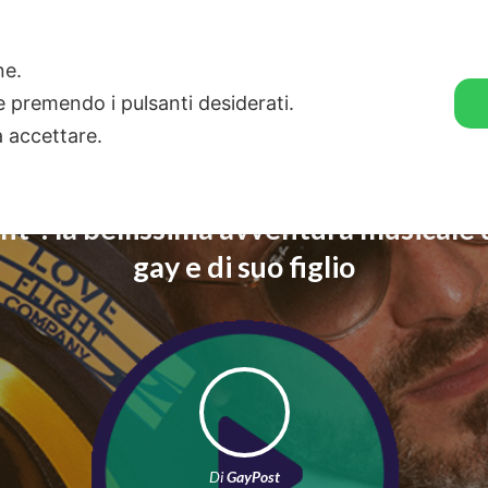
🛒 GENDER SHOP
STORIE
one.
ie premendo i pulsanti desiderati.
a accettare.
ght”: la bellissima avventura musicale 
gay e di suo figlio
Di
GayPost