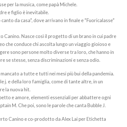
sse per la musica, come papà Michele.
re e figlio è inevitabile.
 canto da casa”, dove arrivano in finale e “Fuoricalasse”
to Canino. Nasce così il progetto di un brano in cui padre
ereo che conduce chi ascolta lungo un viaggio gioioso e
ggere sono persone molto diverse tra loro, che hanno in
re se stesse, senza discriminazioni e senza odio.
e è mancato a tutte e tutti nei mesi più bui della pandemia.
 j. e della loro famiglia, come di tante altre, in un
re la nuova hit.
petto e amore, elementi essenziali per abbattere ogni
ptain M. Che poi, sono le parole che canta Bubble J.
rto Canino e co-prodotto da Alex Lai per Etichetta