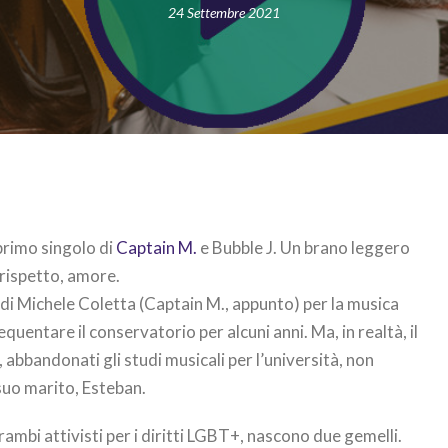
24 Settembre 2021
primo singolo di
Captain M.
e Bubble J. Un brano leggero
 rispetto, amore.
e di Michele Coletta (Captain M., appunto) per la musica
quentare il conservatorio per alcuni anni. Ma, in realtà, il
 abbandonati gli studi musicali per l’università, non
suo marito, Esteban.
rambi attivisti per i diritti LGBT+, nascono due gemelli.