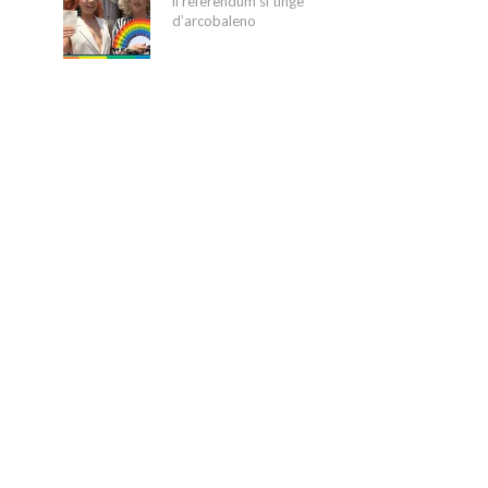
il referendum si tinge
d’arcobaleno