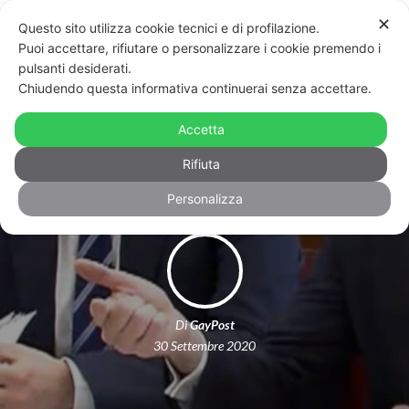
✕
Questo sito utilizza cookie tecnici e di profilazione.
Puoi accettare, rifiutare o personalizzare i cookie premendo i
pulsanti desiderati.
Chiudendo questa informativa continuerai senza accettare.
Legge Zan, si comincia il 20 ottobre:
Accetta
“Approviamola il 22”
Rifiuta
Personalizza
Di
GayPost
30 Settembre 2020