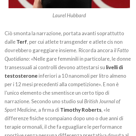
Laurel Hubbard
Ciò smonta la narrazione, portata avanti soprattutto
dalle
Terf
, per cui atlete transgender e atlete cis non
dovrebbero gareggiare insieme. Ricorda ancora
il Fatto
Quotidiano
: «Nelle gare femminili in particolare, le donne
transessuali ai controlli devono attestarsi su
livelli di
testosterone
inferiori a 10 nanomoli per litro almeno
per i 12 mesi precedenti alla competizione». E non è
l’unico elemento che smentisce un certo tipo di
narrazione. Secondo uno studio sul
British Journal of
Sport Medicine
, a firma di
Timothy Roberts
, «le
differenze fisiche scompaiano dopo uno o due anni di
terapie ormonali, il che fa eguagliare le performance
sportive senza nessuna differenza prestativa dovuta al