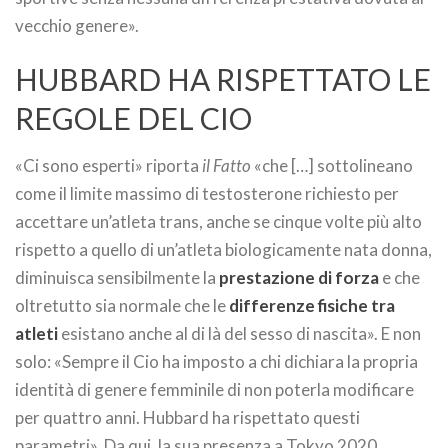
vecchio genere».
HUBBARD HA RISPETTATO LE
REGOLE DEL CIO
«Ci sono esperti» riporta
il Fatto
«che […] sottolineano
come il limite massimo di testosterone richiesto per
accettare un’atleta trans, anche se cinque volte più alto
rispetto a quello di un’atleta biologicamente nata donna,
diminuisca sensibilmente la
prestazione di forza
e che
oltretutto sia normale che le
differenze fisiche tra
atleti
esistano anche al di là del sesso di nascita». E non
solo: «Sempre il Cio ha imposto a chi dichiara la propria
identità di genere femminile di non poterla modificare
per quattro anni. Hubbard ha rispettato questi
parametri». Da qui, la sua presenza a Tokyo 2020.