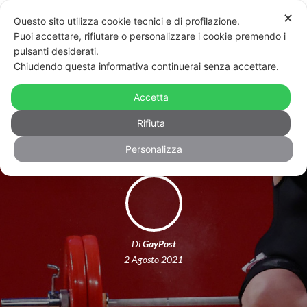
✕
Questo sito utilizza cookie tecnici e di profilazione.
Puoi accettare, rifiutare o personalizzare i cookie premendo i
pulsanti desiderati.
Chiudendo questa informativa continuerai senza accettare.
Laurel Hubbard, la prima atleta trans
Accetta
alle Olimpiadi, non ce l’ha fatta
Rifiuta
Personalizza
Di
GayPost
2 Agosto 2021