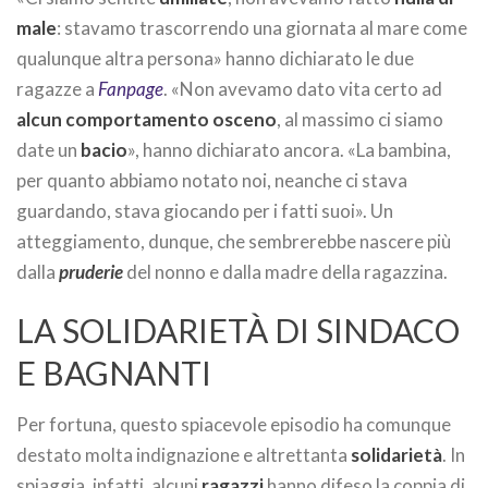
male
: stavamo trascorrendo una giornata al mare come
qualunque altra persona» hanno dichiarato le due
ragazze a
Fanpage
. «Non avevamo dato vita certo ad
alcun comportamento osceno
, al massimo ci siamo
date un
bacio
», hanno dichiarato ancora. «La bambina,
per quanto abbiamo notato noi, neanche ci stava
guardando, stava giocando per i fatti suoi». Un
atteggiamento, dunque, che sembrerebbe nascere più
dalla
pruderie
del nonno e dalla madre della ragazzina.
LA SOLIDARIETÀ DI SINDACO
E BAGNANTI
Per fortuna, questo spiacevole episodio ha comunque
destato molta indignazione e altrettanta
solidarietà
. In
spiaggia, infatti, alcuni
ragazzi
hanno difeso la coppia di