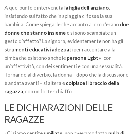
A quel punto è intervenuta
la figlia dell’anziano
,
insistendo sul fatto che in spiaggia ci fosse la sua
bambina. Come spiegarle che accanto a loro c’erano
due
donne che stanno insieme
e si sono scambiate un
gesto d’affetto? La signora, evidentemente non ha gli
strumenti educativi adeguati
per raccontare alla
bimba che esistono anche le
persone Lgbt+
, con
un’affettività, con dei sentimenti e con una sessualità.
Tornando al diverbio, la donna – dopo che la discussione
è andata avanti – si altera e
colpisce il braccio della
ragazza
, con un forte schiaffo.
LE DICHIARAZIONI DELLE
RAGAZZE
«Ci siamo sentite
umiliate
, non avevamo fatto
nulla di