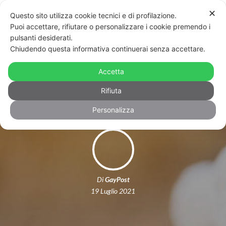
✕
Questo sito utilizza cookie tecnici e di profilazione.
Puoi accettare, rifiutare o personalizzare i cookie premendo i
pulsanti desiderati.
Chiudendo questa informativa continuerai senza accettare.
Insultate in spiaggia perché lesbiche:
Accetta
aggressione a Capo Miseno (Napoli)
Rifiuta
Personalizza
Di
GayPost
19 Luglio 2021