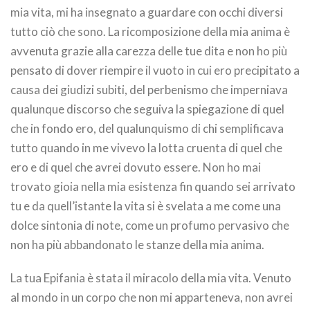
mia vita, mi ha insegnato a guardare con occhi diversi
tutto ciò che sono. La ricomposizione della mia anima è
avvenuta grazie alla carezza delle tue dita e non ho più
pensato di dover riempire il vuoto in cui ero precipitato a
causa dei giudizi subiti, del perbenismo che imperniava
qualunque discorso che seguiva la spiegazione di quel
che in fondo ero, del qualunquismo di chi semplificava
tutto quando in me vivevo la lotta cruenta di quel che
ero e di quel che avrei dovuto essere. Non ho mai
trovato gioia nella mia esistenza fin quando sei arrivato
tu e da quell’istante la vita si è svelata a me come una
dolce sintonia di note, come un profumo pervasivo che
non ha più abbandonato le stanze della mia anima.
La tua Epifania è stata il miracolo della mia vita. Venuto
al mondo in un corpo che non mi apparteneva, non avrei