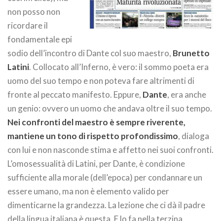
non posso non
ricordare il
fondamentale epi
sodio dell’incontro di Dante col suo maestro,
Brunetto
Latini
. Collocato all’Inferno, è vero: il sommo poeta era
uomo del suo tempo e non poteva fare altrimenti di
fronte al peccato manifesto. Eppure,
Dante
, era anche
un genio: ovvero un uomo che andava oltre il suo tempo.
Nei confronti del maestro è sempre riverente,
mantiene un tono di rispetto profondissimo
, dialoga
con lui e non nasconde stima e affetto nei suoi confronti.
L’omosessualità di Latini, per Dante, è condizione
sufficiente alla morale (dell’epoca) per condannare un
essere umano, ma non è elemento valido per
dimenticarne la grandezza. La lezione che ci dà il padre
della lingua italiana è questa. E lo fa nella terzina