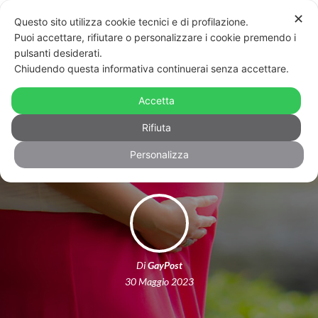
✕
Questo sito utilizza cookie tecnici e di profilazione.
Puoi accettare, rifiutare o personalizzare i cookie premendo i
pulsanti desiderati.
Chiudendo questa informativa continuerai senza accettare.
Il 19 giugno arriva alla Camera la
legge per rendere la gestazione per
Accetta
altri “reato universale”
Rifiuta
Personalizza
Di
GayPost
30 Maggio 2023