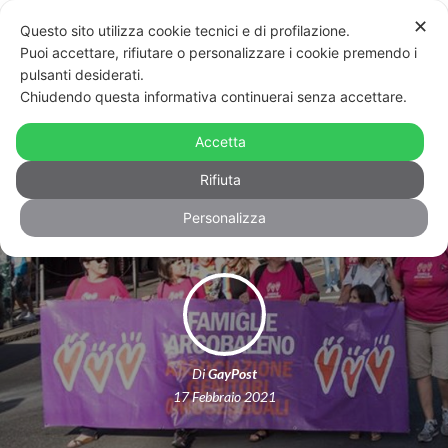
✕
Questo sito utilizza cookie tecnici e di profilazione.
Puoi accettare, rifiutare o personalizzare i cookie premendo i
pulsanti desiderati.
Chiudendo questa informativa continuerai senza accettare.
Famiglie Arcobaleno contro Raggi:
“Costretti a mentire, per iscrivere i
Accetta
bimbi a scuola”
Rifiuta
Personalizza
Di
GayPost
17 Febbraio 2021