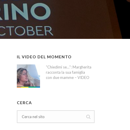
IL VIDEO DEL MOMENTO
“Chiedimi se…”: Margherita
racconta la sua famiglia
con due mamme – VIDEO
CERCA