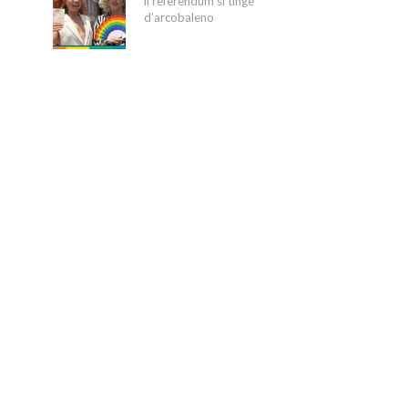
il referendum si tinge
d’arcobaleno