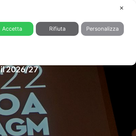
✕
COOL
GENDER
CHI SIAMO
Accetta
Rifiuta
Personalizza
 il 2026/27