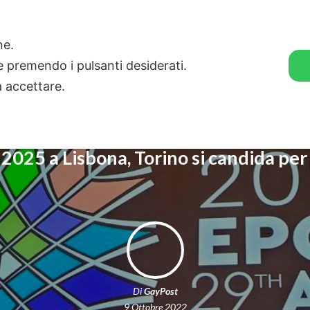
🛒 GENDER SHOP
STORIE
one.
ie premendo i pulsanti desiderati.
a accettare.
2025 a Lisbona, Torino si candida per
Di
GayPost
9 Ottobre 2022