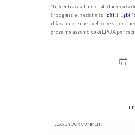
“I recenti accadimenti all’Università d
Erdogan che ha definito
i diritti Lgbt
chiaramente che quella che stiamo per
prossima assemblea di EPOA per capire
L