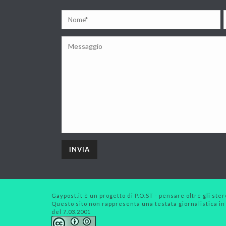
Gaypost.it è un progetto di P.O.ST - pensare oltre gli stero
Questo sito non rappresenta una testata giornalistica in
del 7.03.2001