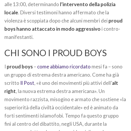
alle 13:00, determinando
l’intervento della polizia
locale
. Diversi t
estimoni
hanno affermato che la
violenza è scoppiata dopo che alcuni membri dei
proud
boys hanno attaccato in modo aggressivo
i contro-
manifestanti.
CHI SONO I PROUD BOYS
I
proud boys
–
come abbiamo ricordato
mesi fa – sono
un gruppo di estrema destra americano. Come ha già
scritto
Il Post
, «è uno dei movimenti più attivi dell’
alt
right
, la nuova estrema destra americana». Un
movimento razzista, misogino e armato che sostiene «la
superiorità della civiltà occidentale» ed è animato da
forti sentimenti islamofobi. Tempo fa questo gruppo
finì al centro del dibattito, negli USA, durante la