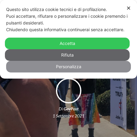
✕
Questo sito utilizza cookie tecnici e di profilazione.
Puoi accettare, rifiutare o personalizzare i cookie premendo i
pulsanti desiderati.
Chiudendo questa informativa continuerai senza accettare.
L'”etero pride”? Esiste, ma è violento:
Accetta
cosa è successo negli USA
Rifiuta
Personalizza
Di
GayPost
1 Settembre 2021