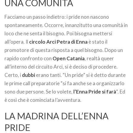
UNA COMUNITÀ
Facciamo un passo indietro: i pride non nascono
spontaneamente. Occorre, innanzitutto una comunità in
loco che ne senta il bisogno. Poi bisogna mettersi
all’opera. Il
circolo Arci Petra di Enna
è stato il
promotore di questa risposta a quel bisogno. Dopo un
rapido confronto con
Open Catania
, realtà queer
all’interno del circuito Arci, si è deciso di procedere.
Certo, i
dubbi
erano tanti. “Un pride” si è detto durante
le prime call preparatorie “si fa anche se a organizzarlo
sono due persone. Se lo volete,
l’Enna Pride si farà
“. Ed
è così che è cominciata l’avventura.
LA MADRINA DELL’ENNA
PRIDE