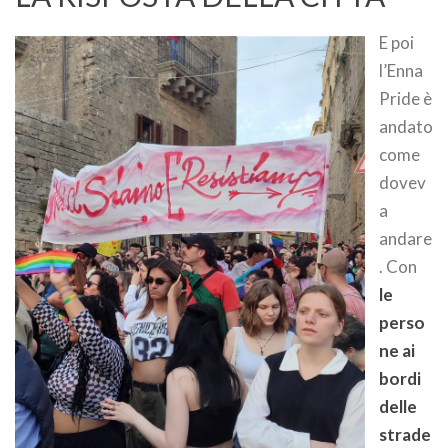
E poi
l’Enna
Pride è
andato
come
dovev
a
andare
. Con
le
perso
ne ai
bordi
delle
strade