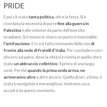
PRIDE
E poi c’è stata
tanta politica
, oltre la festa. Si è
ricordata la necessità di porre
fine alla guerra in
Palestina
e alle violenze da parte dell’esercito
israeliano. Si è messo in chiaro un punto irrinunciabile:
l’antifascismo
. E lo si è fatto intonando
Bella ciao
di
fronte alla sede di Fratelli d’Italia
. Per concludere con i
discorsi sul palco, dove la città si è riunita in quello che è
stato
un abbraccio collettivo
. Il primo di una lunga
serie. Perché
quando la prima onda arriva, ne
arriveranno altre
e altre ancora. Quella di ieri, a Enna, è
stata travolgente e meravigliosa. Vedremo cosa
accadrà da questo momento.