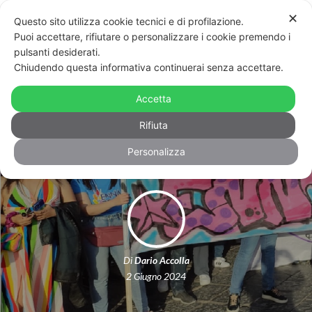
✕
Questo sito utilizza cookie tecnici e di profilazione.
Puoi accettare, rifiutare o personalizzare i cookie premendo i
pulsanti desiderati.
Chiudendo questa informativa continuerai senza accettare.
Enna Pride, la prima volta della
marcia arcobaleno nel centro della
Accetta
Sicilia
Rifiuta
Personalizza
Di
Dario Accolla
2 Giugno 2024