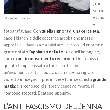
, che
sorrid
evano
Gli slogan al corteo
e
fotografavano. Con
quella signora di una certa età
, i
capelli bianchi e delle coccarde arcobaleno messe
apposta sul davanzale a salutare il corteo. Ed enorme e
grato è stato
l’applauso della folla
a quell’immagine,
che era
un riconoscimento reciproco
. Dopo chissà
quanto tempo passato a fare a botte con
un’incomunicabilità imposta da un sistema ingrato,
violento e indegno. Il pride invece ha in sé questa
grande
magia
: ci si conosce, ci si apre vicendevolmente, si
rompono steccati. E catene, appunto.
L’ANTIFASCISMO DELL’ENNA