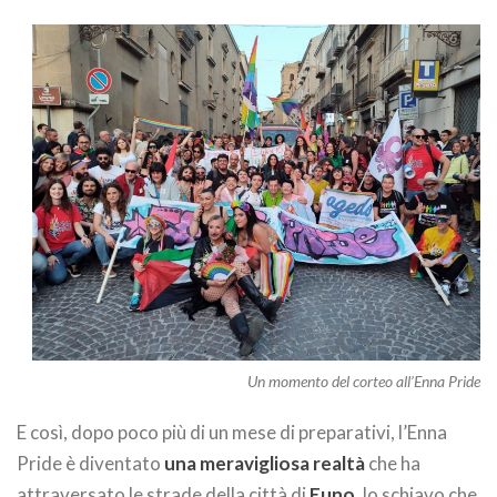
Un momento del corteo all’Enna Pride
E così, dopo poco più di un mese di preparativi, l’Enna
Pride è diventato
una meravigliosa realtà
che ha
attraversato le strade della città di
Euno
, lo schiavo che