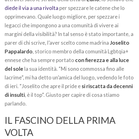
diede il via a una rivolta
per spezzare le catene che lo
opprimevano. Quale luogo migliore, per spezzare i
legacci che impongono a una comunità di vivere ai
margini della visibilità? In tal senso è stato importante, a
parer di chi scrive, l’aver scelto come madrina
Joselito
Pappalardo
, storico membro della comunità Lgbtqia+
ennese che ha sempre portato
con fierezza e alla luce
del sole
la sua identità. “Mi sono commossa fino alle
lacrime”, mi ha detto un’amica del luogo, vedendo le foto
di ieri. “Joselito che apre il pride e
si riscatta da decenni
di insulti
, è il top”. Giusto per capire di cosa stiamo
parlando.
IL FASCINO DELLA PRIMA
VOLTA