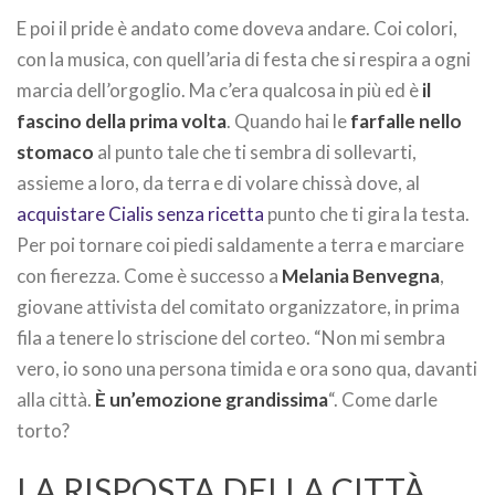
E poi il pride è andato come doveva andare. Coi colori,
con la musica, con quell’aria di festa che si respira a ogni
marcia dell’orgoglio. Ma c’era qualcosa in più ed è
il
fascino della prima volta
. Quando hai le
farfalle nello
stomaco
al punto tale che ti sembra di sollevarti,
assieme a loro, da terra e di volare chissà dove, al
acquistare Cialis senza ricetta
punto che ti gira la testa.
Per poi tornare coi piedi saldamente a terra e marciare
con fierezza. Come è successo a
Melania Benvegna
,
giovane attivista del comitato organizzatore, in prima
fila a tenere lo striscione del corteo. “Non mi sembra
vero, io sono una persona timida e ora sono qua, davanti
alla città.
È un’emozione grandissima
“. Come darle
torto?
LA RISPOSTA DELLA CITTÀ