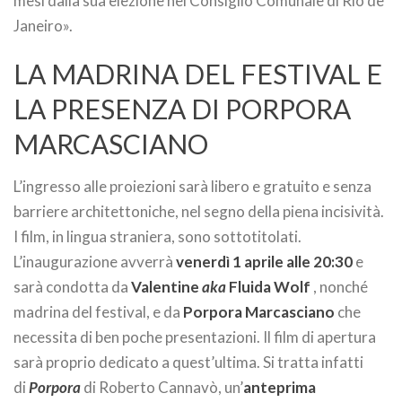
mesi dalla sua elezione nel Consiglio Comunale di Rio de
Janeiro».
LA MADRINA DEL FESTIVAL E
LA PRESENZA DI PORPORA
MARCASCIANO
L’ingresso alle proiezioni sarà libero e gratuito e senza
barriere architettoniche, nel segno della piena incisività.
I film, in lingua straniera, sono sottotitolati.
L’inaugurazione avverrà
venerdì 1 aprile alle 20:30
e
sarà condotta da
Valentine
aka
Fluida Wolf
, nonché
madrina del festival, e da
Porpora Marcasciano
che
necessita di ben poche presentazioni. Il film di apertura
sarà proprio dedicato a quest’ultima. Si tratta infatti
di
Porpora
di Roberto Cannavò, un’
anteprima