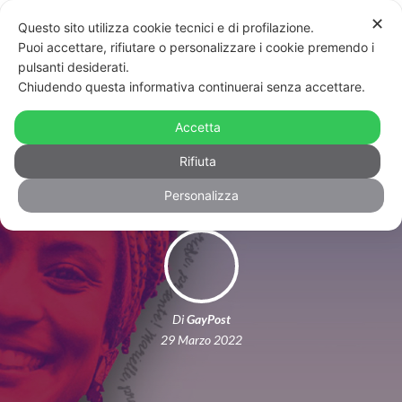
✕
Questo sito utilizza cookie tecnici e di profilazione.
Puoi accettare, rifiutare o personalizzare i cookie premendo i
pulsanti desiderati.
Chiudendo questa informativa continuerai senza accettare.
Torna il Divine Queer Festival di
Accetta
Torino, dedicato a Marielle Franco
Rifiuta
Personalizza
Di
GayPost
29 Marzo 2022