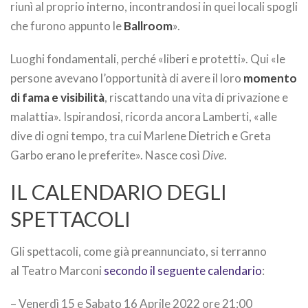
riunì al proprio interno, incontrandosi in quei locali spogli
che furono appunto le
Ballroom
».
Luoghi fondamentali, perché «liberi e protetti». Qui «le
persone avevano l’opportunità di avere il loro
momento
di fama e visibilità
, riscattando una vita di privazione e
malattia». Ispirandosi, ricorda ancora Lamberti, «alle
dive di ogni tempo, tra cui Marlene Dietrich e Greta
Garbo erano le preferite». Nasce così
Dive
.
IL CALENDARIO DEGLI
SPETTACOLI
Gli spettacoli, come già preannunciato, si terranno
al Teatro Marconi
secondo il seguente calendario
:
– Venerdì 15 e Sabato 16 Aprile 2022 ore 21:00