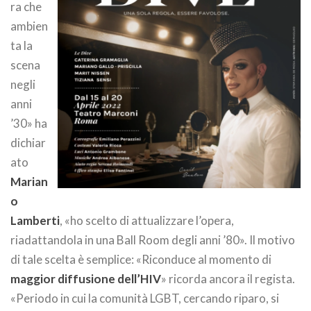
ra che
ambien
ta la
scena
negli
anni
’30» ha
dichiar
ato
Marian
o
Lamberti
, «ho scelto di attualizzare l’opera,
riadattandola in una Ball Room degli anni ’80». Il motivo
di tale scelta è semplice: «Riconduce al momento di
maggior diffusione dell’HIV
» ricorda ancora il regista.
«Periodo in cui la comunità LGBT, cercando riparo, si