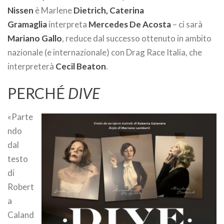
Nissen
è Marlene
Dietrich, Caterina
Gramaglia
interpreta
Mercedes De Acosta
– ci sarà
Mariano Gallo
, reduce dal successo ottenuto in ambito
nazionale (e internazionale) con Drag Race Italia, che
interpreterà
Cecil Beaton
.
PERCHÉ
DIVE
«Parte
ndo
dal
testo
di
Robert
a
Caland