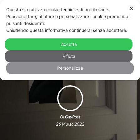
✕
Questo sito utilizza cookie tecnici e di profilazione.
Puoi accettare, rifiutare o personalizzare i cookie premendo i
pulsanti desiderati.
Chiudendo questa informativa continuerai senza accettare.
“Dive” al teatro Marconi di Roma:
con Mariano Gallo, Priscilla in Drag
Accetta
Race Italia
Rifiuta
Personalizza
Di
GayPost
26 Marzo 2022