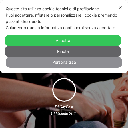
✕
Questo sito utilizza cookie tecnici e di profilazione.
Puoi accettare, rifiutare o personalizzare i cookie premendo i
pulsanti desiderati.
Chiudendo questa informativa continuerai senza accettare.
Ddl Zan, è tempo della
responsabilità: in piazza per una
Accetta
società migliore
Rifiuta
Personalizza
Di
GayPost
14 Maggio 2021