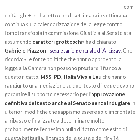
com
unità Lgbt+: «Il balletto che di settimana in settimana
continua sulla calendarizzazione della legge contro
l’omotransfobia in commissione Giustizia al Senato sta
assumendo
caratteri grottesch
i» ha dichiarato
Gabriele Piazzoni
,
segretario generale di Arcigay
. Che
ricorda: «Le forze politiche che hanno approvato la
legge alla Camera non possono prestare il fianco a
questo ricatto.
M5S, PD, Italia Viva e Leu
che hanno
raggiunto una mediazione su quel testo di legge devono
garantire il supporto necessario per l’
approvazione
definitiva del testo anche al Senato senza indugiare
in
ulteriori modifiche che sappiamo essere solo improntate
al ribasso e finalizzate a determinare molto
probabilmente l’ennesimo nulla di fatto come esito di
questa battaglia. Il tempo delle scuse e dei rinvii è