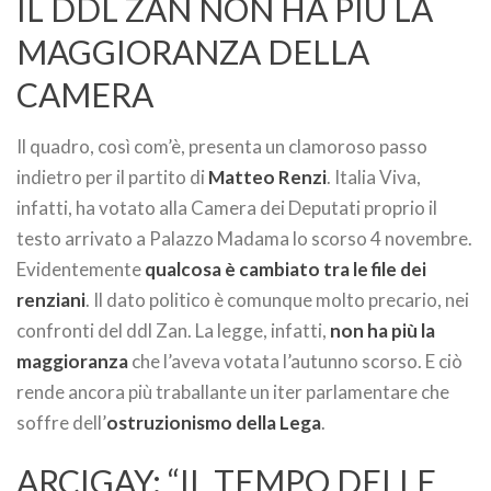
IL DDL ZAN NON HA PIÙ LA
MAGGIORANZA DELLA
CAMERA
Il quadro, così com’è, presenta un clamoroso passo
indietro per il partito di
Matteo Renzi
. Italia Viva,
infatti, ha votato alla Camera dei Deputati proprio il
testo arrivato a Palazzo Madama lo scorso 4 novembre.
Evidentemente
qualcosa è cambiato tra le file dei
renziani
. Il dato politico è comunque molto precario, nei
confronti del ddl Zan. La legge, infatti,
non ha più la
maggioranza
che l’aveva votata l’autunno scorso. E ciò
rende ancora più traballante un iter parlamentare che
soffre dell’
ostruzionismo della Lega
.
ARCIGAY: “IL TEMPO DELLE