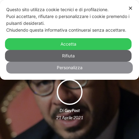
✕
Questo sito utilizza cookie tecnici e di profilazione.
Puoi accettare, rifiutare o personalizzare i cookie premendo i
pulsanti desiderati.
Chiudendo questa informativa continuerai senza accettare.
Italia Viva: “Il ddl Zan è da
Accetta
modificare”. E ora la legge è a rischio
Rifiuta
Personalizza
Di
GayPost
21 Aprile 2021