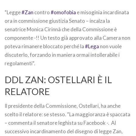
“Legge
#Zan
contro
#omofobia
e misoginia incardinata
ora in commissione giustizia Senato – incalza la
senatrice Monica Cirinnà che della Commissione è
componente -!! Un testo già approvato alla Camera non
poteva rimanere bloccato perché la
#Lega
non vuole
discuterlo, forzando in maniera ormai intollerabile i
regolamenti
“.
DDL ZAN: OSTELLARI È IL
RELATORE
Il presidente della Commissione, Ostellari, ha anche
scelto il relatore: se stesso. “La maggioranza è spaccata
– commenta il senatore leghista su Facebook -. Al
successivo incardinamento del disegno di legge Zan,