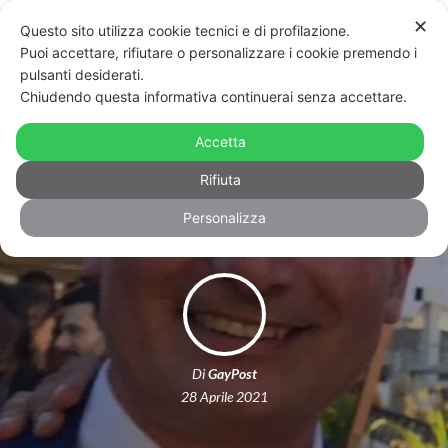
✕
Questo sito utilizza cookie tecnici e di profilazione.
Puoi accettare, rifiutare o personalizzare i cookie premendo i
pulsanti desiderati.
Chiudendo questa informativa continuerai senza accettare.
Ddl Zan calendarizzato in
commissione Giustizia al Senato,
Accetta
Ostellari relatore
Rifiuta
Personalizza
Di
GayPost
28 Aprile 2021