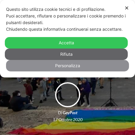
✕
Questo sito utilizza cookie tecnici e di profilazione.
Puoi accettare, rifiutare o personalizzare i cookie premendo i
pulsanti desiderati.
Chiudendo questa informativa continuerai senza accettare.
Rinviata la discussione sulla legge
Zan, ma il parlamento continua le sue
Accetta
attività
Rifiuta
Personalizza
Di
GayPost
17 Ottobre 2020