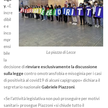
y.
«È
incre
dibil
e e
inco
mpr
ensi
La piazza di Lecce
bile
la
decisione di
rinviare esclusivamente la discussione
sulla legge
contro omotransfobia e misoginia per i casi
di positività al covid19 di alcuni capigruppo» dichiara il
segretario nazionale
Gabriele Piazzoni
.
«Se l’attività legislativa non può proseguire per motivi
sanitari» prosegue Piazzoni «si chiude tutto il