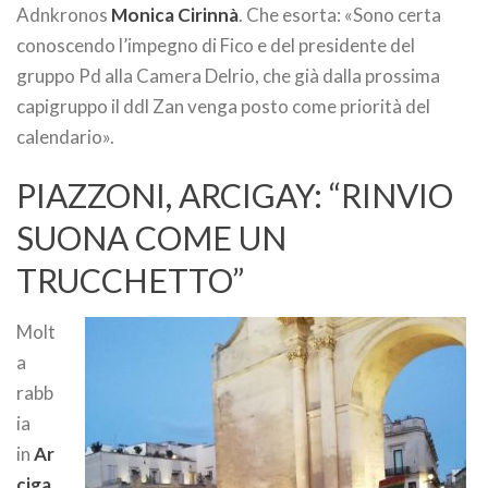
Adnkronos
Monica Cirinnà
. Che esorta: «Sono certa
conoscendo l’impegno di Fico e del presidente del
gruppo Pd alla Camera Delrio, che già dalla prossima
capigruppo il ddl Zan venga posto come priorità del
calendario».
PIAZZONI, ARCIGAY: “RINVIO
SUONA COME UN
TRUCCHETTO”
Molt
a
rabb
ia
in
Ar
ciga