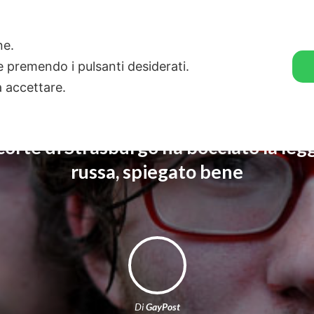
🛒 GENDER SHOP
STORIE
one.
ie premendo i pulsanti desiderati.
a accettare.
corte di Strasburgo ha bocciato la leg
russa, spiegato bene
Di
GayPost