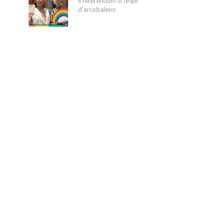
il referendum si tinge
d’arcobaleno