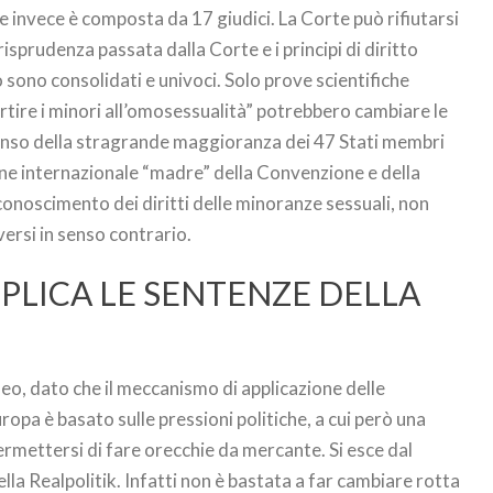
 invece è composta da 17 giudici. La Corte può rifiutarsi
urisprudenza passata dalla Corte e i principi di diritto
 sono consolidati e univoci. Solo prove scientifiche
vertire i minori all’omosessualità” potrebbero cambiare le
nsenso della stragrande maggioranza dei 47 Stati membri
one internazionale “madre” della Convenzione e della
iconoscimento dei diritti delle minoranze sessuali, non
ersi in senso contrario.
PPLICA LE SENTENZE DELLA
seo, dato che il meccanismo di applicazione delle
ropa è basato sulle pressioni politiche, a cui però una
ermettersi di fare orecchie da mercante. Si esce dal
ella Realpolitik. Infatti non è bastata a far cambiare rotta