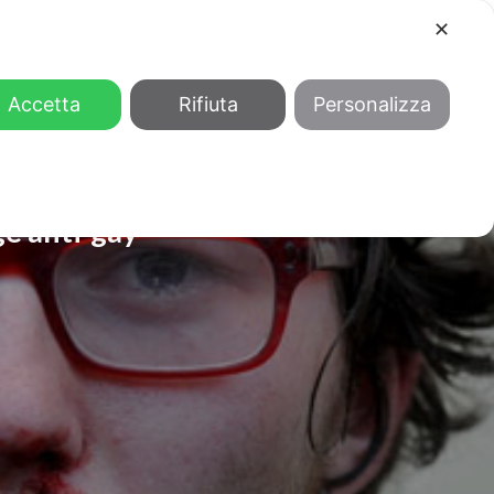
✕
COOL
GENDER
CHI SIAMO
Accetta
Rifiuta
Personalizza
ge anti-gay