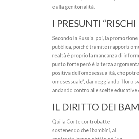
e alla genitorialità.
I PRESUNTI “RISCHI
Secondo la Russia, poi, la promozione
pubblica, poiché tramite i rapporti omos
realtà è proprio la mancanza di informa
punto forte però è la terza argoment
positiva dell’omosessualità, che potr
omosessuale”, danneggiando il loro svi
andando contro alle scelte educative d
IL DIRITTO DEI BAM
Qui la Corte controbatte
sostenendo che i bambini, al
contrario, hanno diritto ad “un