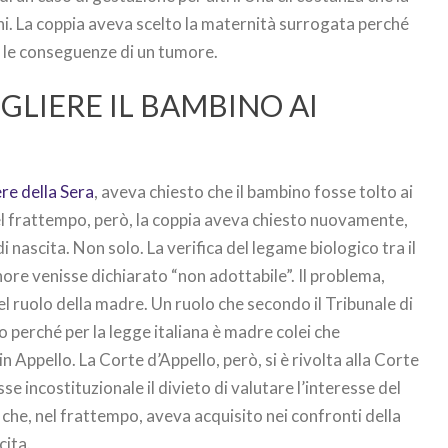
ni. La coppia aveva scelto la maternità surrogata perché
r le conseguenze di un tumore.
OGLIERE IL BAMBINO AI
re della Sera
, aveva chiesto che il bambino fosse tolto ai
Nel frattempo, però, la coppia aveva chiesto nuovamente,
i nascita. Non solo. La verifica del legame biologico tra il
inore venisse dichiarato “non adottabile”. Il problema,
l ruolo della madre. Un ruolo che secondo il Tribunale di
 perché per la legge italiana è madre colei che
 in Appello. La Corte d’Appello, però, si è rivolta alla Corte
e incostituzionale il divieto di valutare l’interesse del
 che, nel frattempo, aveva acquisito nei confronti della
cita.