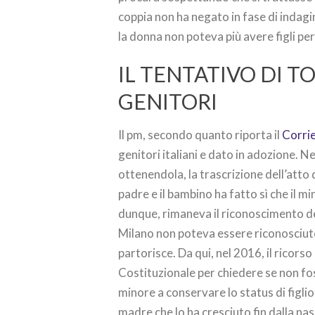
coppia non ha negato in fase di indagi
la donna non poteva più avere figli pe
IL TENTATIVO DI T
GENITORI
Il pm, secondo quanto riporta il
Corrie
genitori italiani e dato in adozione. 
ottenendola, la trascrizione dell’atto d
padre e il bambino ha fatto sì che il m
dunque, rimaneva il riconoscimento de
Milano non poteva essere riconosciuto
partorisce. Da qui, nel 2016, il ricorso
Costituzionale per chiedere se non foss
minore a conservare lo status di figlio
madre che lo ha cresciuto fin dalla nas