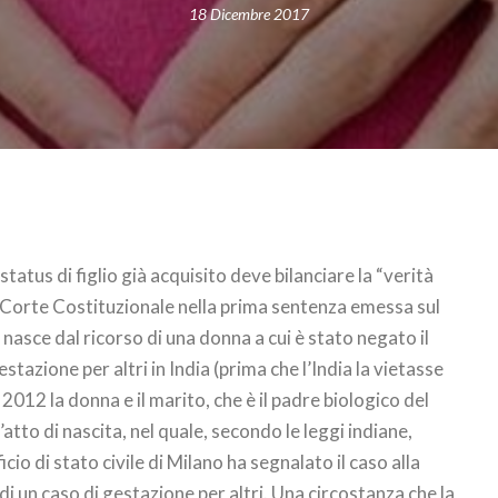
18 Dicembre 2017
tatus di figlio già acquisito deve bilanciare la “verità
la Corte Costituzionale nella prima sentenza emessa sul
o nasce dal ricorso di una donna a cui è stato negato il
stazione per altri in India (prima che l’India la vietasse
 2012 la donna e il marito, che è il padre biologico del
’atto di nascita, nel quale, secondo le leggi indiane,
cio di stato civile di Milano ha segnalato il caso alla
i un caso di gestazione per altri. Una circostanza che la