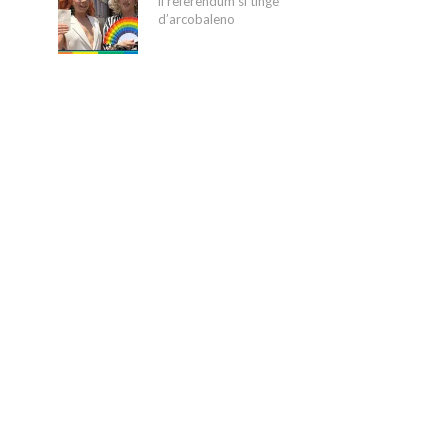
il referendum si tinge
d’arcobaleno