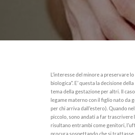
L’interesse del minore a preservare lo s
biologica”. E’ questa la decisione del
tema della gestazione per altri. Il cas
legame materno con il figlio nato da ge
per chi arriva dall’estero). Quando nel
piccolo, sono andati a far trascrivere l
risultano entrambi come genitori, l’uffi
procura sospettando che si trattasse d