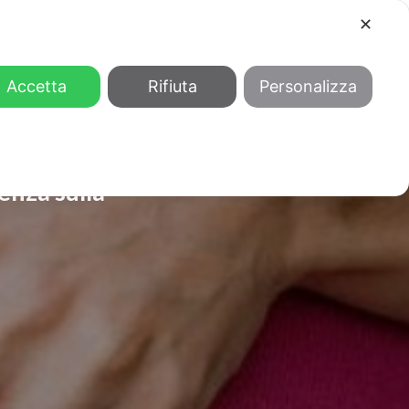
✕
COOL
GENDER
CHI SIAMO
Accetta
Rifiuta
Personalizza
enza sulla