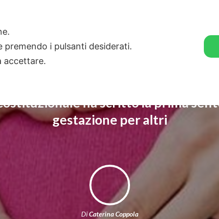
🛒 GENDER SHOP
STORIE
one.
ie premendo i pulsanti desiderati.
a accettare.
costituzionale ha scritto la prima sent
gestazione per altri
Di
Caterina Coppola