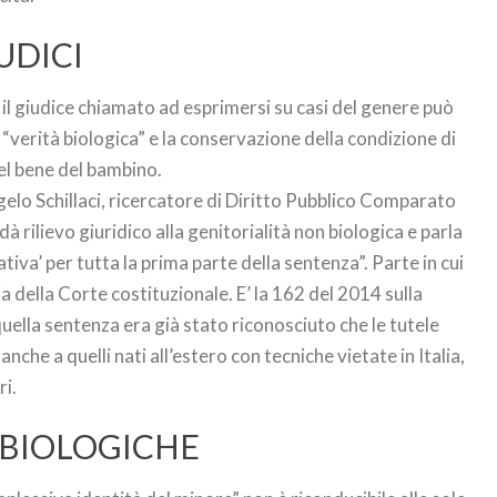
UDICI
 il giudice chiamato ad esprimersi su casi del genere può
a “verità biologica” e la conservazione della condizione di
del bene del bambino.
elo Schillaci, ricercatore di Diritto Pubblico Comparato
à rilievo giuridico alla genitorialità non biologica e parla
iva’ per tutta la prima parte della sentenza”. Parte in cui
ia della Corte costituzionale. E’ la 162 del 2014 sulla
quella sentenza era già stato riconosciuto che le tutele
nche a quelli nati all’estero con tecniche vietate in Italia,
ri.
 BIOLOGICHE