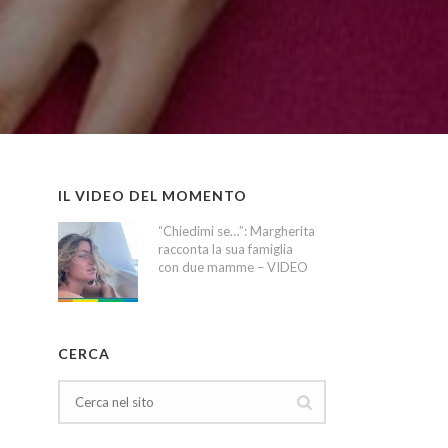
IL VIDEO DEL MOMENTO
“Chiedimi se…”: Margherita
racconta la sua famiglia
con due mamme – VIDEO
CERCA