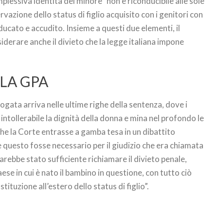
lessiva identità del minore” non è riconducibile alle sole
rvazione dello status di figlio acquisito con i genitori con
ducato e accudito. Insieme a questi due elementi, il
derare anche il divieto che la legge italiana impone
LA GPA
ogata arriva nelle ultime righe della sentenza, dove i
intollerabile la dignità della donna e mina nel profondo le
he la Corte entrasse a gamba tesa in un dibattito
 questo fosse necessario per il giudizio che era chiamata
arebbe stato sufficiente richiamare il divieto penale,
paese in cui è nato il bambino in questione, con tutto ciò
tituzione all’estero dello status di figlio”.