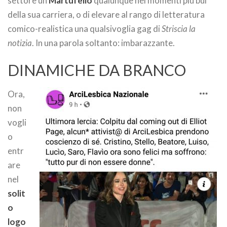
settore un
Martufello
qualunque nei momenti più bui
della sua carriera, o di elevare al rango di letteratura
comico-realistica una qualsivoglia gag di
Striscia la
notizia
. In una parola soltanto: imbarazzante.
DINAMICHE DA BRANCO
Ora,
non
vogli
o
entr
are
nel
solit
o
logo