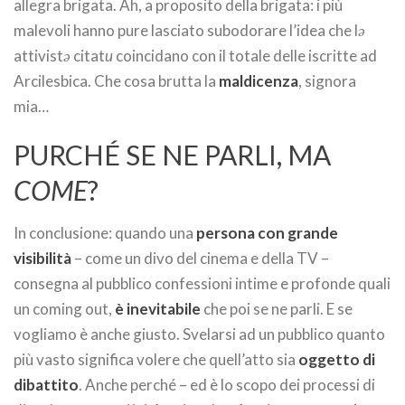
allegra brigata. Ah, a proposito della brigata: i più
malevoli hanno pure lasciato subodorare l’idea che l
ə
attivist
ə
citat
u
coincidano con il totale delle iscritte ad
Arcilesbica. Che cosa brutta la
maldicenza
, signora
mia…
PURCHÉ SE NE PARLI, MA
COME
?
In conclusione: quando una
persona con grande
visibilità
– come un divo del cinema e della TV –
consegna al pubblico confessioni intime e profonde quali
un coming out,
è inevitabile
che poi se ne parli. E se
vogliamo è anche giusto. Svelarsi ad un pubblico quanto
più vasto significa volere che quell’atto sia
oggetto di
dibattito
. Anche perché – ed è lo scopo dei processi di