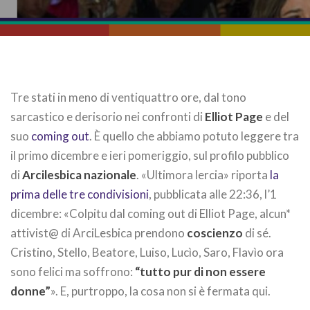
Tre stati in meno di ventiquattro ore, dal tono
sarcastico e derisorio nei confronti di
Elliot Page
e del
suo
coming out
. È quello che abbiamo potuto leggere tra
il primo dicembre e ieri pomeriggio, sul profilo pubblico
di
Arcilesbica nazionale
. «Ultimora lercia» riporta
la
prima delle tre condivisioni
, pubblicata alle 22:36, l’1
dicembre: «Colpitu dal coming out di Elliot Page, alcun*
attivist@ di ArciLesbica prendono
coscienzo
di sé.
Cristino, Stello, Beatore, Luiso, Lucìo, Saro, Flavìo ora
sono felici ma soffrono:
“tutto pur di non essere
donne”
». E, purtroppo, la cosa non si è fermata qui.