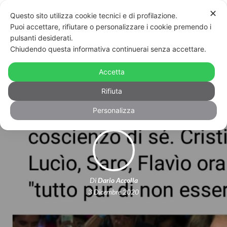
✕
Questo sito utilizza cookie tecnici e di profilazione.
Puoi accettare, rifiutare o personalizzare i cookie premendo i
pulsanti desiderati.
Chiudendo questa informativa continuerai senza accettare.
Il coming out di Elliot Page,
Accetta
Arcilesbica e il bullismo del branco
Rifiuta
Personalizza
Di
Dario Accolla
3 Dicembre 2020