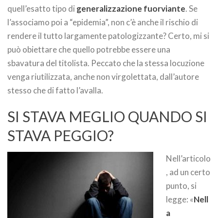
quell’esatto tipo di
generalizzazione fuorviante
. Se
l’associamo poi a “epidemia”, non c’è anche il rischio di
rendere il tutto largamente patologizzante? Certo, mi si
può obiettare che quello potrebbe essere una
sbavatura del titolista. Peccato che la stessa locuzione
venga riutilizzata, anche non virgolettata, dall’autore
stesso che di fatto l’avalla.
SI STAVA MEGLIO QUANDO SI
STAVA PEGGIO?
Nell’articolo
, ad un certo
punto, si
legge: «
Nell
a