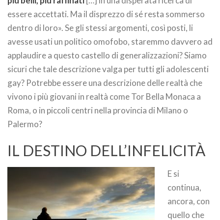
più belli, più raffinati
[…] in una disperata ricerca di
essere accettati. Ma il disprezzo di sé resta sommerso
dentro di loro». Se gli stessi argomenti, così posti, li
avesse usati un politico omofobo, staremmo davvero ad
applaudire a questo castello di generalizzazioni? Siamo
sicuri che tale descrizione valga per tutti gli adolescenti
gay? Potrebbe essere una descrizione delle realtà che
vivono i più giovani in realtà come Tor Bella Monaca a
Roma, o in piccoli centri nella provincia di Milano o
Palermo?
IL DESTINO DELL’INFELICITÀ
E si
continua,
ancora, con
quello che