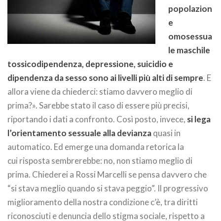
popolazion
e
omosessua
le maschile
tossicodipendenza, depressione, suicidio e
dipendenza da sesso sono ai livelli più alti di sempre
. E
allora viene da chiederci: stiamo davvero meglio di
prima?». Sarebbe stato il caso di essere più precisi,
riportando i dati a confronto. Così posto, invece,
si lega
l’orientamento sessuale alla devianza
quasi in
automatico. Ed emerge una domanda retorica la
cui risposta sembrerebbe: no, non stiamo meglio di
prima. Chiederei a Rossi Marcelli se pensa davvero che
“si stava meglio quando si stava peggio”. Il progressivo
miglioramento della nostra condizione c’è, tra diritti
riconosciuti e denuncia dello stigma sociale, rispetto a