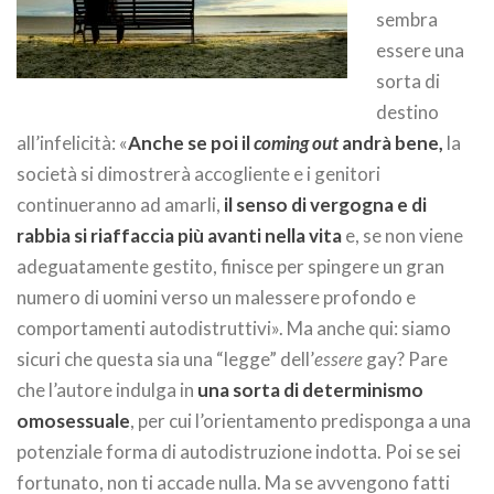
sembra
essere una
sorta di
destino
all’infelicità: «
Anche se poi il
coming out
andrà bene,
la
società si dimostrerà accogliente e i genitori
continueranno ad amarli,
il senso di vergogna e di
rabbia si riaffaccia più avanti nella vita
e, se non viene
adeguatamente gestito, finisce per spingere un gran
numero di uomini verso un malessere profondo e
comportamenti autodistruttivi». Ma anche qui: siamo
sicuri che questa sia una “legge” dell’
essere
gay? Pare
che l’autore indulga in
una sorta di determinismo
omosessuale
, per cui l’orientamento predisponga a una
potenziale forma di autodistruzione indotta. Poi se sei
fortunato, non ti accade nulla. Ma se avvengono fatti