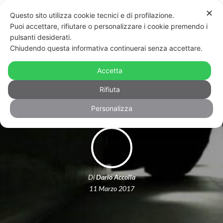
✕
Questo sito utilizza cookie tecnici e di profilazione.
Puoi accettare, rifiutare o personalizzare i cookie premendo i
pulsanti desiderati.
Chiudendo questa informativa continuerai senza accettare.
Tra chem sex e Hiv: il problema è la
Accetta
“solitudine gay” o l’omofobia sociale?
Rifiuta
Personalizza
Di
Dario Accolla
11 Marzo 2017