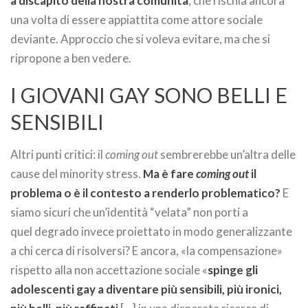
a discapito della nostra comunità
, che rischia ancora
una volta di essere appiattita come attore sociale
deviante. Approccio che si voleva evitare, ma che si
ripropone a ben vedere.
I GIOVANI GAY SONO BELLI E
SENSIBILI
Altri punti critici: il
coming out
sembrerebbe un’altra delle
cause del minority stress.
Ma è fare
coming out
il
problema o è il contesto a renderlo problematico?
E
siamo sicuri che un’identità “velata” non porti a
quel degrado invece proiettato in modo generalizzante
a chi cerca di risolversi? E ancora, «la compensazione»
rispetto alla non accettazione sociale «
spinge gli
adolescenti gay a diventare più sensibili, più ironici,