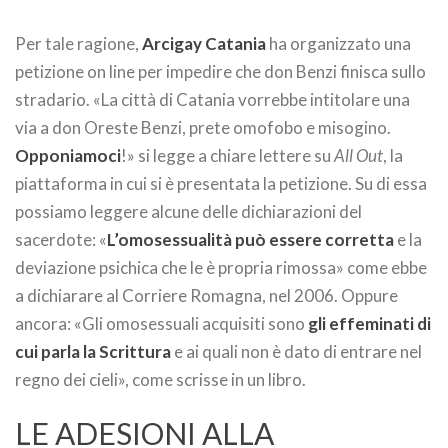
Per tale ragione,
Arcigay Catania
ha organizzato una
petizione on line per impedire che don Benzi finisca sullo
stradario. «La città di Catania vorrebbe intitolare una
via a don Oreste Benzi, prete omofobo e misogino.
Opponiamoci
!» si legge a chiare lettere su
All Out
, la
piattaforma in cui si è presentata la petizione. Su di essa
possiamo leggere alcune delle dichiarazioni del
sacerdote: «
L’omosessualità può essere corretta
e la
deviazione psichica che le è propria rimossa» come ebbe
a dichiarare al Corriere Romagna, nel 2006. Oppure
ancora: «Gli omosessuali acquisiti sono
gli effeminati di
cui parla la Scrittura
e ai quali non è dato di entrare nel
regno dei cieli», come scrisse in un libro.
LE ADESIONI ALLA