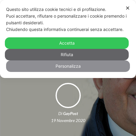
✕
Questo sito utilizza cookie tecnici e di profilazione.
Puoi accettare, rifiutare o personalizzare i cookie premendo i
pulsanti desiderati.
Chiudendo questa informativa continuerai senza accettare.
Catania, strada intitolata a Don
Benzi: Arcigay insorge, al via la
Accetta
petizione on line
Rifiuta
Personalizza
Di
GayPost
19 Novembre 2020