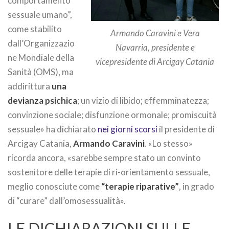
comportamento
sessuale umano”,
come stabilito
Armando Caravini e Vera
dall’Organizzazio
Navarria, presidente e
ne Mondiale della
vicepresidente di Arcigay Catania
Sanità (OMS), ma
addirittura
una
devianza psichica
; un vizio di libido; effemminatezza;
convinzione sociale; disfunzione ormonale; promiscuità
sessuale» ha dichiarato
nei giorni scorsi
il presidente di
Arcigay Catania,
Armando Caravini
. «Lo stesso»
ricorda ancora, «sarebbe sempre stato un convinto
sostenitore delle terapie di ri-orientamento sessuale,
meglio conosciute come
“terapie riparative”
, in grado
di “curare” dall’omosessualità».
LE DICHIARAZIONI SULLE