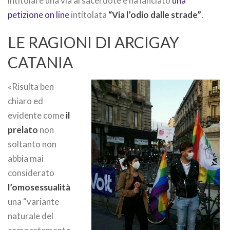
intitolare una via al sacerdote e ha lanciato
una
petizione on line
intitolata
“Via l’odio dalle strade”
.
LE RAGIONI DI ARCIGAY
CATANIA
«Risulta ben
chiaro ed
evidente come
il
prelato
non
soltanto non
abbia mai
considerato
l’omosessualità
una “variante
naturale del