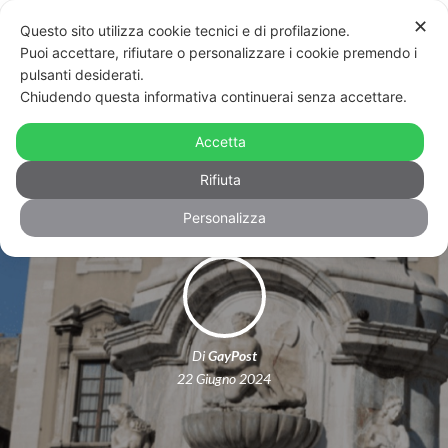
✕
Questo sito utilizza cookie tecnici e di profilazione.
Puoi accettare, rifiutare o personalizzare i cookie premendo i
pulsanti desiderati.
Chiudendo questa informativa continuerai senza accettare.
Catania, Comune nega la carriera
Accetta
alias alle persone transgender
Rifiuta
Personalizza
Di
GayPost
22 Giugno 2024