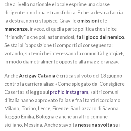
che a livello nazionale e locale esprime una classe
dirigente omofoba e transfobica. E che la destra faccia
la destra, non ci stupisce. Gravi le
omissioni
e le
mancanze
, invece, di quella parte politica che si dice
“friendly” e che poi, astenendosi,
fa il gioco del nemico
.
Se stai all’opposizione ti comporti di conseguenza:
votando, su temi che interessano la comunità Lgbtqia+,
in modo diametralmente opposto alla maggioranza».
Anche
Arcigay Catania
è critica sul voto del 18 giugno
contro la carriera alias: «Come spiegato dal Consigliere
Caserta» si legge sul
profilo Instagram
, «altri comuni
d’Italia hanno approvato l’alias e fra i tanti ricordiamo
Milano, Torino, Lecce, Firenze, San Lazzaro di Savona,
Reggio Emilia, Bologna e anche un altro comune
siciliano, Messina. Anche stavolta
nessuna svolta sui