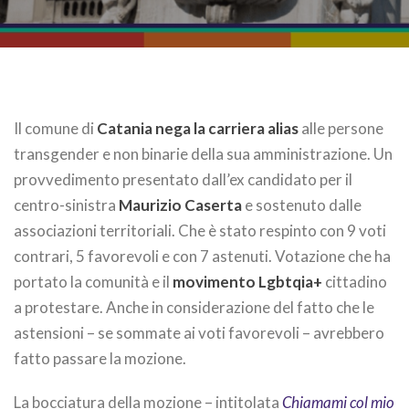
Il comune di
Catania nega la carriera alias
alle persone
transgender e non binarie della sua amministrazione. Un
provvedimento presentato dall’ex candidato per il
centro-sinistra
Maurizio Caserta
e sostenuto dalle
associazioni territoriali. Che è stato respinto con 9 voti
contrari, 5 favorevoli e con 7 astenuti. Votazione che ha
portato la comunità e il
movimento Lgbtqia+
cittadino
a protestare. Anche in considerazione del fatto che le
astensioni – se sommate ai voti favorevoli – avrebbero
fatto passare la mozione.
La bocciatura della mozione – intitolata
Chiamami col mio