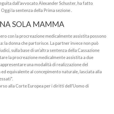
 seguita dall’avvocato Alexander Schuster, ha fatto
. Oggi la sentenza della Prima sezione .
 UNA SOLA MAMMA
l’estero con la procreazione medicalmente assistita possono
: la donna che partorisce. La partner invece non può
dici, sulla base di un’altra sentenza della Cassazione
etare la procreazione medicalmente assistita a due
appresentare una modalità di realizzazione del
a ed equivalente al concepimento naturale, lasciata alla
ssati”.
orso alla Corte Europea per i diritti dell’Uomo di