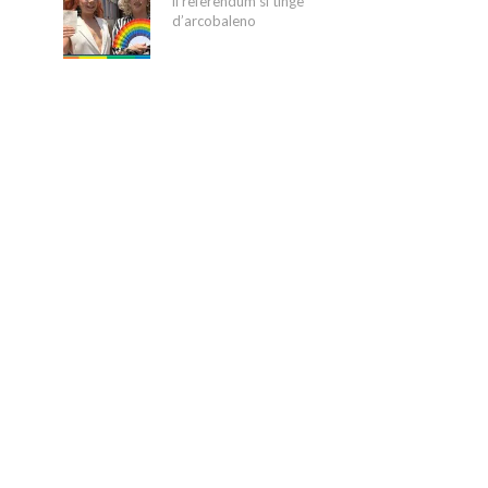
il referendum si tinge
d’arcobaleno