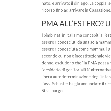
nato, è arrivato il diniego. La coppia,
ricorso fino ad arrivare in Cassazione
PMA ALL’ESTERO?
I bimbi nati in Italia ma concepiti al
essere riconosciuti da una sola mamma
essere riconosciuta come mamma. I giu
secondo cui non è incostituzionale vi
donne, escludono che “la PMA possa r
“desiderio di genitorialità” alternativ
libera autodeterminazione degli intere
L’avv. Schuster ha già annunciato il ric
Strasburgo.