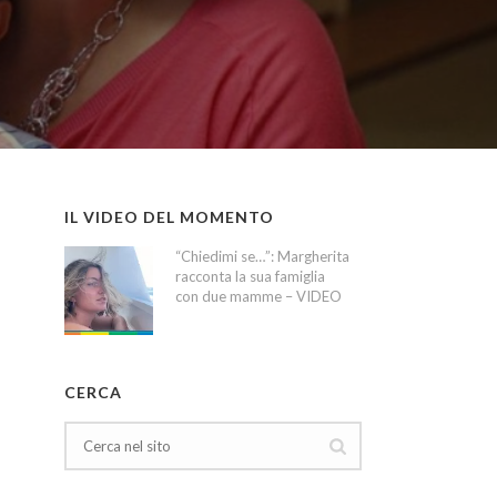
IL VIDEO DEL MOMENTO
“Chiedimi se…”: Margherita
racconta la sua famiglia
con due mamme – VIDEO
CERCA