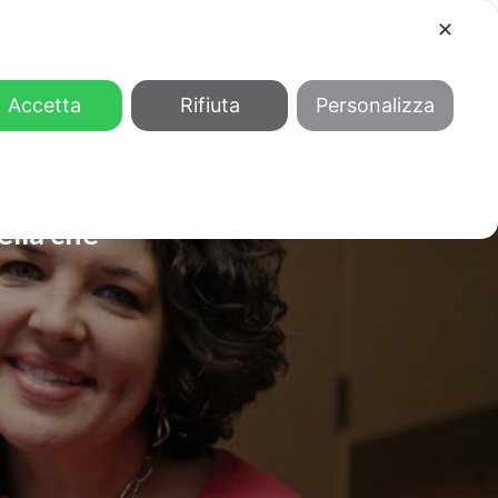
✕
COOL
GENDER
CHI SIAMO
Accetta
Rifiuta
Personalizza
ella che