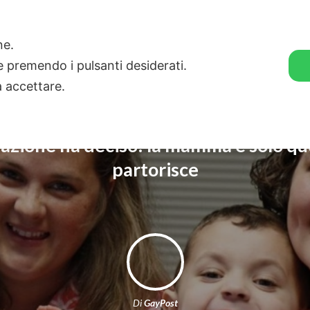
🛒 GENDER SHOP
STORIE
one.
ie premendo i pulsanti desiderati.
a accettare.
azione ha deciso: la mamma è solo qu
partorisce
Di
GayPost