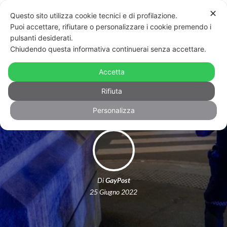
✕
Questo sito utilizza cookie tecnici e di profilazione.
Puoi accettare, rifiutare o personalizzare i cookie premendo i
pulsanti desiderati.
Chiudendo questa informativa continuerai senza accettare.
Attentato in una discoteca gay, Oslo
Accetta
Pride annullato
Rifiuta
Personalizza
Di
GayPost
25 Giugno 2022