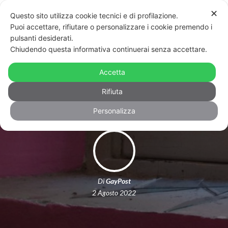
✕
Questo sito utilizza cookie tecnici e di profilazione.
Puoi accettare, rifiutare o personalizzare i cookie premendo i
pulsanti desiderati.
Chiudendo questa informativa continuerai senza accettare.
Attacco al Coming-Aut LGBTI+ di
Accetta
Pavia: vandalizzata la sede
Rifiuta
Personalizza
Di
GayPost
2 Agosto 2022