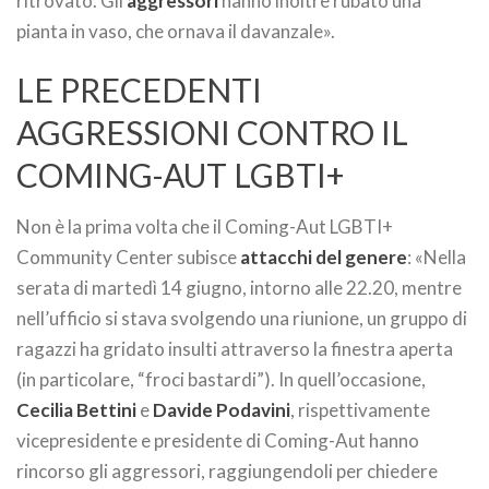
ritrovato. Gli
aggressori
hanno inoltre rubato una
pianta in vaso, che ornava il davanzale».
LE PRECEDENTI
AGGRESSIONI CONTRO IL
COMING-AUT LGBTI+
Non è la prima volta che il Coming-Aut LGBTI+
Community Center subisce
attacchi del genere
: «Nella
serata di martedì 14 giugno, intorno alle 22.20, mentre
nell’ufficio si stava svolgendo una riunione, un gruppo di
ragazzi ha gridato insulti attraverso la finestra aperta
(in particolare, “froci bastardi”). In quell’occasione,
Cecilia Bettini
e
Davide Podavini
, rispettivamente
vicepresidente e presidente di Coming-Aut hanno
rincorso gli aggressori, raggiungendoli per chiedere