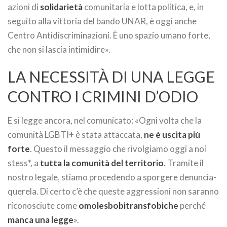
azioni di
solidarietà
comunitaria e lotta politica, e, in
seguito alla vittoria del bando UNAR, è oggi anche
Centro Antidiscriminazioni. È uno spazio umano forte,
che non si lascia intimidire».
LA NECESSITÀ DI UNA LEGGE
CONTRO I CRIMINI D’ODIO
E si legge ancora, nel comunicato: «Ogni volta che la
comunità LGBTI+ è stata attaccata,
ne è uscita più
forte
. Questo il messaggio che rivolgiamo oggi a noi
stess*, a
tutta la comunità del territorio
. Tramite il
nostro legale, stiamo procedendo a sporgere denuncia-
querela. Di certo c’è che queste aggressioni non saranno
riconosciute come
omolesbobitransfobiche
perché
manca una legge
».