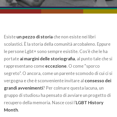
Esiste
un pezzo di storia
che non esiste nei libri
scolastici. È la storia della comunità arcobaleno. Eppure
le persone Lgbt+ sono sempre esistite. Cos’è che le ha
portate
ai margini delle storiografia
, al punto tale che si
rappresentano come
eccezione
. O come “sporco
segreto”. O ancora, come un parente scomodo di cui ci si
vergogna e che è sconveniente invitare al
consesso dei
grandi avvenimenti
? Per colmare questa lacuna, un
gruppo di studiosə ha pensato di avviare un progetto di
recupero della memoria. Nasce così l’
LGBT History
Month
.