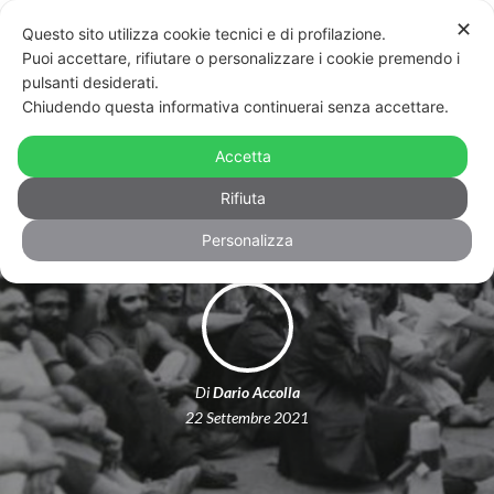
✕
Questo sito utilizza cookie tecnici e di profilazione.
Puoi accettare, rifiutare o personalizzare i cookie premendo i
pulsanti desiderati.
Chiudendo questa informativa continuerai senza accettare.
Arriva anche in Italia l’LGBT History
Accetta
Month: per celebrare la nostra storia
Rifiuta
Personalizza
Di
Dario Accolla
22 Settembre 2021