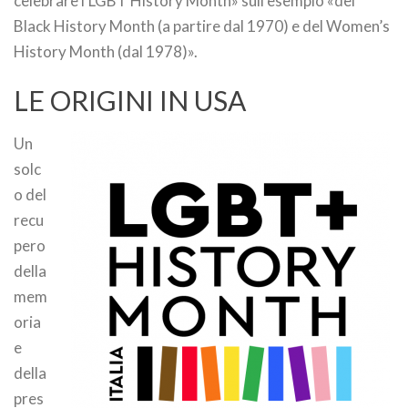
celebrare l’LGBT History Month» sull’esempio «del
Black History Month (a partire dal 1970) e del Women’s
History Month (dal 1978)».
LE ORIGINI IN USA
Un
solc
o del
recu
pero
della
mem
oria
e
della
pres