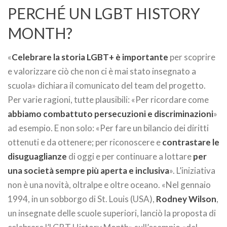
PERCHÉ UN LGBT HISTORY
MONTH?
«
Celebrare la storia LGBT+ è importante
per scoprire
e valorizzare ciò che non ci è mai stato insegnato a
scuola» dichiara il comunicato del team del progetto.
Per varie ragioni, tutte plausibili: «Per ricordare come
abbiamo combattuto persecuzioni e discriminazioni
»
ad esempio. E non solo: «Per fare un bilancio dei diritti
ottenuti e da ottenere; per riconoscere e
contrastare le
disuguaglianze
di oggi e per continuare a lottare
per
una società sempre più aperta e inclusiva
». L’iniziativa
non è una novità, oltralpe e oltre oceano. «Nel gennaio
1994, in un sobborgo di St. Louis (USA),
Rodney Wilson
,
un insegnate delle scuole superiori, lanciò la proposta di