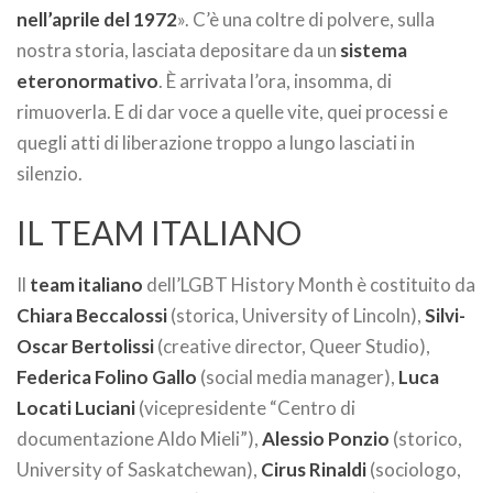
nell’aprile del 1972
». C’è una coltre di polvere, sulla
nostra storia, lasciata depositare da un
sistema
eteronormativo
. È arrivata l’ora, insomma, di
rimuoverla. E di dar voce a quelle vite, quei processi e
quegli atti di liberazione troppo a lungo lasciati in
silenzio.
IL TEAM ITALIANO
Il
team italiano
dell’LGBT History Month è costituito da
Chiara Beccalossi
(storica, University of Lincoln),
Silvi-
Oscar Bertolissi
(creative director, Queer Studio),
Federica Folino Gallo
(social media manager),
Luca
Locati Luciani
(vicepresidente “Centro di
documentazione Aldo Mieli”),
Alessio Ponzio
(storico,
University of Saskatchewan),
Cirus Rinaldi
(sociologo,