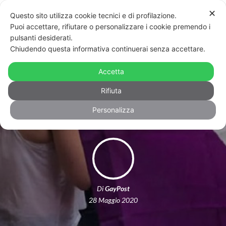
✕
Questo sito utilizza cookie tecnici e di profilazione.
Puoi accettare, rifiutare o personalizzare i cookie premendo i
pulsanti desiderati.
Chiudendo questa informativa continuerai senza accettare.
“Arcilesbica fuori dall’Arci”, la raccolta
di firme per l’espulsione dalla
Accetta
federazione
Rifiuta
Personalizza
Di
GayPost
28 Maggio 2020