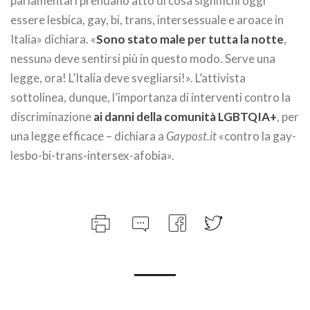
parlamentari prendano atto di cosa significhi oggi
essere lesbica, gay, bi, trans, intersessuale e aroace in
Italia» dichiara. «
Sono stato male per tutta la notte
,
nessunə deve sentirsi più in questo modo. Serve una
legge, ora! L’Italia deve svegliarsi!». L’attivista
sottolinea, dunque, l’importanza di interventi contro la
discriminazione
ai danni della comunità LGBTQIA+
, per
una legge efficace – dichiara a
Gaypost.it
«contro la gay-
lesbo-bi-trans-intersex-afobia».