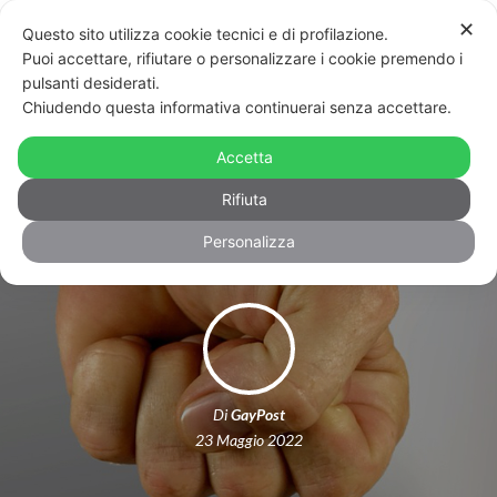
✕
Questo sito utilizza cookie tecnici e di profilazione.
Puoi accettare, rifiutare o personalizzare i cookie premendo i
pulsanti desiderati.
Chiudendo questa informativa continuerai senza accettare.
Aggressione con un cacciavite
contro attivista: “A Catania i fr…
Accetta
siete troppi”
Rifiuta
Personalizza
Di
GayPost
23 Maggio 2022