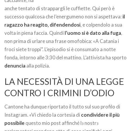
cacciavite, ha
anche tentato di strappargli le cuffiette. Qui però è
successo qualcosa che l’energumeno non si aspettava:
il
ragazzo ha reagito, difendendosi
, e colpendolo a sua
volta in piena faccia. Quindi
l’uomo si è dato alla fuga
,
non prima di urlare una frase omofobica: «A Catania i
froci siete troppi”. L’episodio si è consumato a notte
fonda, intorno alle 3:30 del mattino. L’attivista ha sporto
denuncia
alla polizia.
LA NECESSITÀ DI UNA LEGGE
CONTRO I CRIMINI D’ODIO
Cantone ha dunque riportato il tutto sul suo profilo di
Instagram. «Vi chiedo la cortesia di
condividere il più
possibile
questo mio post affinché lз nostrз