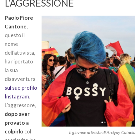
L’AGGRESSIONE
Paolo Fiore
Cantone
,
questo il
nome
dell’attivista,
ha riportato
la sua
disavventura
sul suo profilo
Instagram
.
L’aggressore,
dopo aver
provato a
colpirlo
col
Il giovane attivista di Arcigay Catania